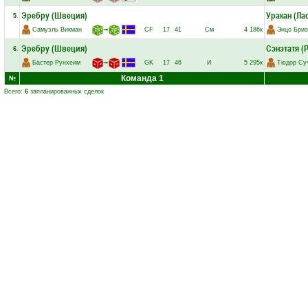
Эребру (Швеция)
Уракан (Ла
5
.
Самуэль Викман
➟
CF
17
41
См
4 186к
Энцо Брио
Эребру (Швеция)
Сэнэтатя (
6
.
Бастер Рунхеим
➟
GK
17
46
И
5 295к
Тюдор Су
Команда 1
№
Всего:
6
запланированных сделок