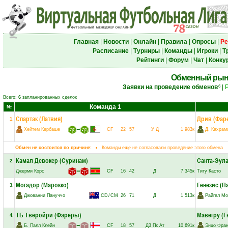
Главная
|
Новости
|
Онлайн
|
Правила
|
Опросы
|
Ре
Расписание
|
Турниры
|
Команды
|
Игроки
|
Т
Рейтинги
|
Форум
|
Чат
|
Конку
Обменный рын
Заявки на проведение обменов
|
6
Всего:
6
запланированных сделок
Команда 1
№
Спартак (Латвия)
Дрив (Фар
1
.
Хейтем Кербаше
➟
CF
22
57
У
Д
1 983к
Д. Кахрам
Обмен не состоится по причине:
Команды ещё не согласовали проведение этого обмена
Камал Девокер (Суринам)
Санта-Эула
2
.
Джерми Корс
➟
CF
16
42
Д
7 345к
Титу Касто
Могадор (Марокко)
Генезис (П
3
.
Джованни Пануччо
CD
/
CM
26
71
Д
1 513к
Райгел Мо
ТБ Твёройри (Фареры)
Мавегру (Г
4
.
Б. Палл Клейн
➟
CF
18
57
Д3
Пк
Ат
10 691к
Энцо Фран