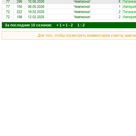
77
296
10.06.2026
Чемпионат
X
Паганез
77
150
06.05.2026
Чемпионат
1
Империя
72
222
19.02.2025
Чемпионат
2
Паганез
72
198
12.02.2025
Чемпионат
2
Империя
За последние 10 сезонов: + 1 = 1 - 2 1 : 2
Для того, чтобы посмотреть комментарии к матчу, вам 