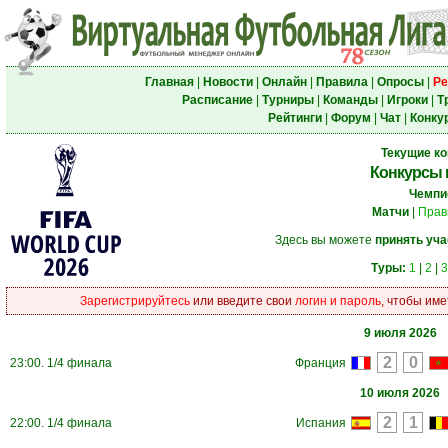
Главная
|
Новости
|
Онлайн
|
Правила
|
Опросы
|
Ре
Расписание
|
Турниры
|
Команды
|
Игроки
|
Т
Рейтинги
|
Форум
|
Чат
|
Конку
Текущие к
Конкурсы 
Чемпи
Матчи
|
Прав
Здесь вы можете
принять уча
Туры:
1
|
2
|
3
Зарегистрируйтесь
или введите свои
логин и пароль
, чтобы име
9 июля 2026
23:00. 1/4 финала
Франция
10 июля 2026
22:00. 1/4 финала
Испания