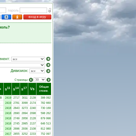
пароль
вход в игру
роль?
инент:
Дивизион:
Страницы:
Общая
11
14
17
Vs
s
s
s
в
стоим.
-B
2419
2717
3011
2139
398 092
1
2419
2781
3099
2174
782 660
2
2418
2843
3273
2240
730 169
1
2418
2690
2894
2098
598 262
2
2418
2749
2958
2128
879 998
2
2418
2745
2995
2137
646 513
2
2418
2696
2936
2108
812 980
1
2417
2855
3252
2233
752 097