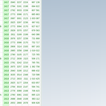
1
2417
2840
3237
2224
967 139
1
2417
2784
3191
2198
694 622
2
2417
2792
3033
2159
807 591
2
2417
2773
3098
2171
885 863
1
2417
2687
3001
2123
1 003 087
1
2417
2825
3297
2236
867 911
-B
2417
2773
3094
2170
927 817
2
2417
2829
3370
2257
879 563
1
2416
2811
3169
2199
640 386
1
2416
2876
3257
2239
731 669
1
2416
2773
3098
2170
752 717
1
2416
2806
3114
2183
887 163
1
2416
2885
3358
2268
1 019 022
1
2415
2790
3105
2177
725 765
-B
2415
2712
2939
2115
506 171
2
2415
2781
3242
2210
795 791
1
2415
2875
3257
2239
1 382 758
1
2414
2840
3190
2212
888 432
1
2414
3035
3514
2348
720 598
1
2414
2713
2933
2111
1 010 425
1
2414
2825
3177
2204
833 957
1
2413
2764
3019
2147
594 741
1
2413
2776
3089
2168
706 415
-A
2413
2760
3081
2162
895 123
1
2413
2688
2948
2108
883 112
2
2413
2653
2869
2078
906 628