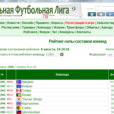
логин
ная
|
Новости
|
Онлайн
|
Правила
|
Опросы
|
Регистрация в игре
|
Забыли па
Расписание
|
Турниры
|
Команды
|
Игроки
|
Трансферы
|
Обмены
|
Аренда
Рейтинги
|
Форум
|
Чат
|
Конкурсы
|
Контакты
Рейтинг силы составов команд
ремя построения рейтинга:
8 августа, 16:18:26
Конт
скать в этом рейтинге команду:
Федерация:
оманд:
12646
. Страница 30 из 127
Команда
№
Ди
Квидинг
2901.
932
D3
Кобрас
2902.
212
D
Сигма
2903.
253
D
Казма
2904.
513
D
Ульсан Хёндэ
2905.
70
D
Картахинес
2906.
831
D
Сабль
2907.
615
D
Шелленберг
2908.
229
D