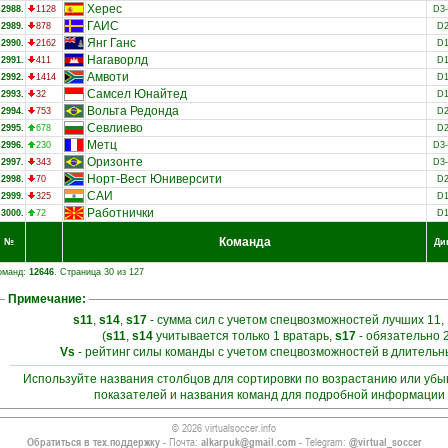
Херес
2988.
1128
D3
ГАИС
2989.
878
D
Янг Ганс
2990.
2162
D
Нагаворлд
2991.
411
D
Амвоти
2992.
1414
D
Самсел Юнайтед
2993.
32
D
Вольта Редонда
2994.
753
D
Севлиево
2995.
678
D
Метц
2996.
230
D3
Оризонте
2997.
343
D3
Норт-Вест Юниверсити
2998.
70
D
САИ
2999.
325
D
Работнички
3000.
72
D
Команда
№
Ди
оманд:
12646
. Страница 30 из 127
Примечание:
s11
,
s14
,
s17
- сумма сил с учетом спецвозможностей лучших 11, 
(
s11
,
s14
учитывается только 1 вратарь,
s17
- обязательно 
Vs
- рейтинг силы команды с учетом спецвозможностей в длитель
Используйте названия столбцов для сортировки по возрастанию или уб
показателей и названия команд для подробной информации 
© 2026 virtualsoccer.info
Обратиться в тех.поддержку
- Почта:
alkarpuk@gmail.com
- Telegram:
@virtual_soccer