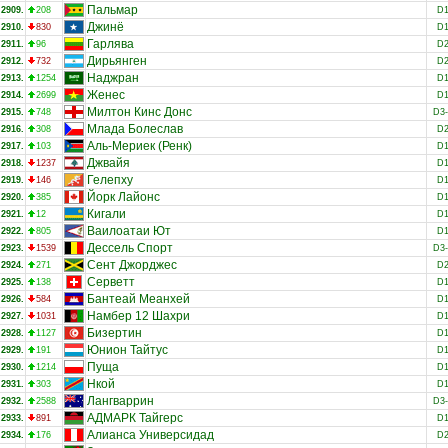
Пальмар
2909.
208
D
Джинё
2910.
830
D
Гарлява
2911.
96
D
Дирьянген
2912.
732
D
Наджран
2913.
1254
D
Женес
2914.
2699
D
Милтон Кинс Донс
2915.
748
D3
Млада Болеслав
2916.
308
D
Аль-Мериек (Ренк)
2917.
103
D
Джвайя
2918.
1237
D
Гелепху
2919.
146
D
Йорк Лайонс
2920.
385
D
Кигали
2921.
12
D
Ваилоатаи Ют
2922.
805
D
Дессель Спорт
2923.
1539
D3
Сент Джорджес
2924.
271
D
Серветт
2925.
138
D
Бантеай Меанхей
2926.
584
D
Намбер 12 Шахри
2927.
1031
D
Бизертин
2928.
1127
D
Юнион Тайтус
2929.
191
D
Пуща
2930.
1214
D
Нкой
2931.
303
D
Лангваррин
2932.
2588
D3
АДМАРК Тайгерс
2933.
891
D
Алианса Универсидад
2934.
176
D