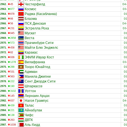
Честерфилд
2962.
45
D4
Космос
2963.
877
D3
Раджа (Касабланка)
2964.
878
D
Блазма
2965.
66
D
ПСК Динская
2966.
56
D4
Эстрелла Роха
2967.
231
D3
Мускат
2968.
945
D
Веста
2969.
2858
D
Прачинбури Сити
2970.
573
D
Майти Блю Энджелс
2971.
458
D
Каракас
2972.
82
D
ЭФИМ Ивуар Кост
2973.
936
D
Вилафранка
2974.
1278
D3
Тооро Юнайтед
2975.
288
D
Аджман
2976.
531
D
Манила Джипни
2977.
563
D
Сент Джордж Сити
2978.
222
D
Шпаркассе
2979.
190
D
Уоттон
2980.
3102
D
Лернаин Арцах
2981.
145
D
Нагоя Грампус
2982.
837
D4
Талас
2983.
439
D
Айнабулак
2984.
221
D
Чифс
2985.
138
D
ДВТК
2986.
263
D
Аль-Хидд
2987.
1039
D