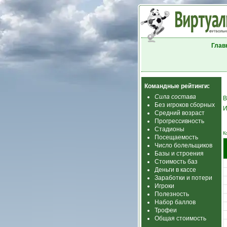
Глав
Командные рейтинги:
Сила состава
В
Без игроков сборных
И
Средний возраст
Прогрессивность
Стадионы
К
Посещаемость
Число болельщиков
Базы и строения
Стоимость баз
Деньги в кассе
Заработки и потери
Игроки
Полезность
Набор баллов
Трофеи
Общая стоимость