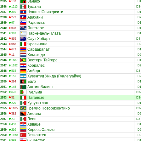
Занако
2935.
137
D
Тукстла
2936.
1213
D3
Нэшнл Юниверсити
2937.
310
D
Арахайи
2938.
272
D
Радомлье
2939.
97
D
Янгстерс
2940.
503
D
Парке-дель-Плата
2941.
363
D
Саут Хобарт
2942.
865
D4
Фрозиноне
2943.
568
D
Сардарапат
2944.
642
D
Хемстеде
2945.
11
D
Вестерн Тайгерс
2946.
1687
D
Корралес
2947.
1182
D
Амберг
2948.
515
D3
Хувентуд Унида (Гуалегуайчу)
2949.
151
D
Балх
2950.
294
D
Автомобилист
2951.
145
D
Гуельма
2952.
676
D3
Паганезе
2953.
51
D3
Куаутитлан
2954.
220
D
Гремио Новоризонтино
2955.
1105
D3
Амоана
2956.
582
D
Леон
2957.
23
D3
Хрваце
2958.
452
D
Хероес Фалькон
2959.
216
D
Газиантеп
2960.
1160
D
07 Вестур
2961.
999
D