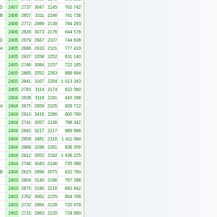
-D
2407
2737
3047
2145
702 742
-B
2406
2857
3311
2246
741 736
1
2406
2772
2989
2139
784 293
2
2406
2828
3073
2176
644 578
-D
2406
2679
2947
2107
744 638
-A
2405
2686
2933
2101
777 433
1
2405
2837
3358
2252
631 140
1
2405
2746
3084
2157
722 185
1
2405
2885
3352
2263
889 694
1
2405
2841
3167
2204
1 013 343
2
2405
2783
3114
2174
622 560
2
2404
2838
3119
2191
443 288
-A
2404
2675
2959
2105
828 712
1
2404
2910
3416
2286
800 790
2
2404
2741
3057
2148
788 342
1
2404
2842
3217
2217
989 868
1
2404
2959
3481
2316
1 411 094
1
2404
2889
3296
2261
936 356
1
2404
2912
3053
2192
1 438 225
1
2404
2746
3043
2146
735 088
-B
2404
2623
2896
2075
622 760
1
2403
2804
3140
2186
767 288
2
2403
2875
3190
2218
692 842
1
2403
2762
3062
2155
804 708
2
2403
2732
2984
2128
720 079
1
2402
2710
2983
2120
734 990