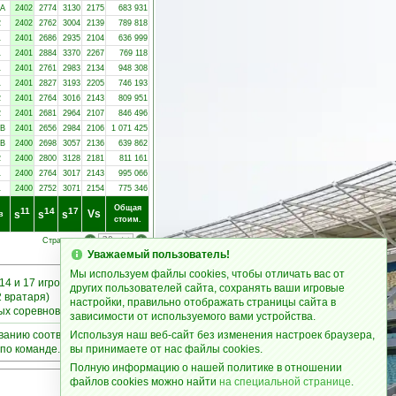
-A
2402
2774
3130
2175
683 931
2
2402
2762
3004
2139
789 818
1
2401
2686
2935
2104
636 999
1
2401
2884
3370
2267
769 118
1
2401
2761
2983
2134
948 308
1
2401
2827
3193
2205
746 193
2
2401
2764
3016
2143
809 951
2
2401
2681
2964
2107
846 496
-B
2401
2656
2984
2106
1 071 425
-B
2400
2698
3057
2136
639 862
2
2400
2800
3128
2181
811 161
1
2400
2764
3017
2143
995 066
1
2400
2752
3071
2154
775 346
Общая
11
14
17
Vs
s
s
s
в
стоим.
Страницы:
Уважаемый пользователь!
Мы используем файлы cookies, чтобы отличать вас от
14 и 17 игроков
других пользователей сайта, сохранять ваши игровые
2 вратаря)
настройки, правильно отображать страницы сайта в
ных соревнованиях
зависимости от используемого вами устройства.
ыванию соответствующих
Используя наш веб-сайт без изменения настроек браузера,
по команде.
вы принимаете от нас файлы cookies.
Полную информацию о нашей политике в отношении
файлов cookies можно найти
на специальной странице
.