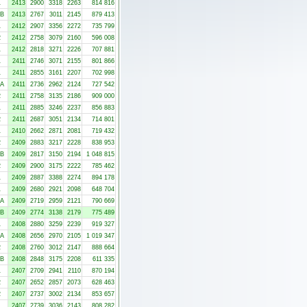
1
2413
2900
3318
2263
814 816
-B
2413
2767
3011
2145
879 413
1
2412
2907
3356
2272
735 799
2
2412
2758
3079
2160
596 008
1
2412
2818
3271
2226
707 881
1
2411
2746
3071
2155
801 866
1
2411
2855
3161
2207
702 998
-A
2411
2736
2962
2124
727 542
2
2411
2758
3135
2186
909 000
1
2411
2885
3246
2237
856 883
2
2411
2687
3051
2134
714 801
1
2410
2662
2871
2081
719 432
2
2409
2883
3217
2228
838 953
-B
2409
2817
3150
2194
1 048 815
2
2409
2900
3175
2222
785 462
1
2409
2887
3388
2274
894 178
1
2409
2680
2921
2098
648 704
-A
2409
2719
2959
2121
790 669
-B
2409
2774
3138
2179
775 489
1
2408
2880
3259
2239
919 327
-A
2408
2656
2970
2105
1 019 347
2
2408
2760
3012
2147
888 664
-B
2408
2848
3175
2208
611 335
1
2407
2709
2941
2110
870 194
2
2407
2652
2857
2073
628 463
2
2407
2737
3002
2134
853 657
1
2407
2739
3036
2143
808 282