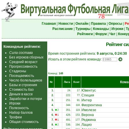
Главная
|
Новости
|
Онлайн
|
Правила
|
Опросы
|
Ре
Расписание
|
Турниры
|
Команды
|
Игроки
|
Т
Рейтинги
|
Форум
|
Чат
|
Конку
Рейтинг с
Командные рейтинги:
Сила состава
Время построения рейтинга:
9 августа, 0:24:30
Без игроков сборных
Искать в этом рейтинге команду:
Средний возраст
Прогрессивность
Стадионы
Команд:
148
Посещаемость
Число болельщиков
Кома
№
Лига
Конт
Базы и строения
Стоимость баз
Ювентус
1.
24.
17.
Деньги в кассе
Специя
2.
222.
77.
Заработки и потери
Интер
3.
251.
91.
Игроки
Фиорентина
4.
344.
118.
Полезность
Имолезе
5.
2
351.
119.
Набор баллов
Верона
6.
1
426.
153.
Трофеи
Реджина
7.
1
491.
177.
Общая стоимость
Лацио
8.
2
536.
194.