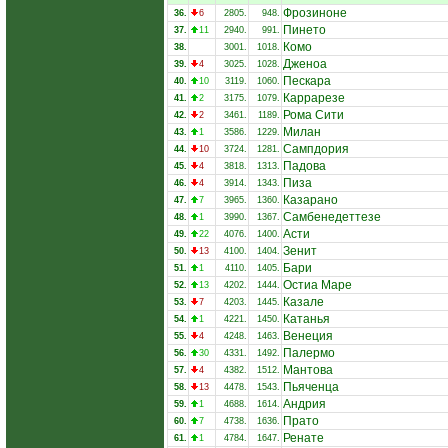
Фрозиноне
36.
6
2805.
948.
Пинето
37.
11
2940.
991.
Комо
38.
3001.
1018.
Дженоа
39.
4
3025.
1028.
Пескара
40.
10
3119.
1060.
Каррарезе
41.
2
3175.
1079.
Рома Сити
42.
2
3461.
1189.
Милан
43.
1
3586.
1229.
Сампдория
44.
10
3724.
1281.
Падова
45.
4
3818.
1313.
Пиза
46.
4
3914.
1343.
Казарано
47.
7
3965.
1360.
Самбенедеттезе
48.
1
3990.
1367.
Асти
49.
22
4076.
1400.
Зенит
50.
13
4100.
1404.
Бари
51.
1
4110.
1405.
Остиа Маре
52.
13
4202.
1444.
Казале
53.
7
4203.
1445.
Катанья
54.
1
4221.
1450.
Венеция
55.
4
4248.
1463.
Палермо
56.
30
4331.
1492.
Мантова
57.
4
4382.
1512.
Пьяченца
58.
13
4478.
1543.
Андрия
59.
1
4688.
1614.
Прато
60.
7
4738.
1636.
Ренате
61.
1
4784.
1647.