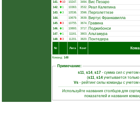
Вис Пезаро
141.
10
10247.
3494.
Реал Калепина
142.
1
10363.
3532.
Перголеттезе
143.
3
10536.
3596.
Виртус Франкавилла
144.
10679.
3639.
Гравина
145.
3
10755.
3674.
Поджибонси
146.
1
10893.
3717.
Альтамура
147.
1
11161.
3803.
Понтедера
148.
3
11201.
3820.
Кома
№
Лига
Конт
Команд:
148
Примечание:
s11
,
s14
,
s17
- сумма сил с учетом
(
s11
,
s14
учитывается только
Vs
- рейтинг силы команды с учетом
Используйте названия столбцов для сорт
показателей и названия кома