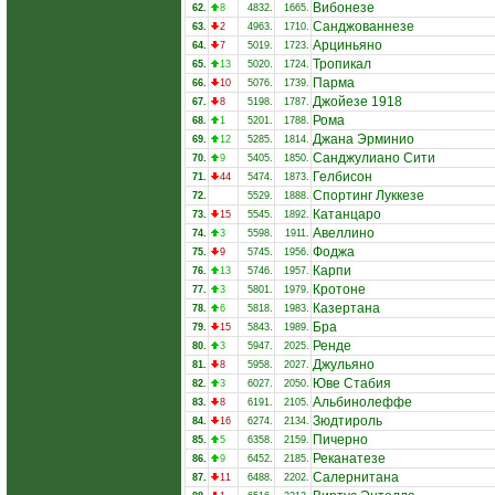
Вибонезе
62.
8
4832.
1665.
Санджованнезе
63.
2
4963.
1710.
Арциньяно
64.
7
5019.
1723.
Тропикал
65.
13
5020.
1724.
Парма
66.
10
5076.
1739.
Джойезе 1918
67.
8
5198.
1787.
Рома
68.
1
5201.
1788.
Джана Эрминио
69.
12
5285.
1814.
Санджулиано Сити
70.
9
5405.
1850.
Гелбисон
71.
44
5474.
1873.
Спортинг Луккезе
72.
5529.
1888.
Катанцаро
73.
15
5545.
1892.
Авеллино
74.
3
5598.
1911.
Фоджа
75.
9
5745.
1956.
Карпи
76.
13
5746.
1957.
Кротоне
77.
3
5801.
1979.
Казертана
78.
6
5818.
1983.
Бра
79.
15
5843.
1989.
Ренде
80.
3
5947.
2025.
Джульяно
81.
8
5958.
2027.
Юве Стабия
82.
3
6027.
2050.
Альбинолеффе
83.
8
6191.
2105.
Зюдтироль
84.
16
6274.
2134.
Пичерно
85.
5
6358.
2159.
Реканатезе
86.
9
6452.
2185.
Салернитана
87.
11
6488.
2202.