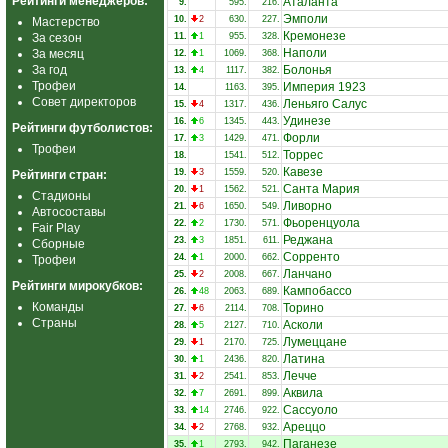
Рейтинги менеджеров:
Аталанта
9.
595.
216.
Эмполи
10.
2
630.
227.
Мастерство
Кремонезе
За сезон
11.
1
955.
328.
Наполи
За месяц
12.
1
1069.
368.
За год
Болонья
13.
4
1117.
382.
Трофеи
Империя 1923
14.
1163.
395.
Совет директоров
Леньяго Салус
15.
4
1317.
436.
Удинезе
16.
6
1345.
443.
Рейтинги футболистов:
Форли
17.
3
1429.
471.
Трофеи
Торрес
18.
1541.
512.
Кавезе
19.
3
1559.
520.
Рейтинги стран:
Санта Мария
20.
1
1562.
521.
Стадионы
Ливорно
21.
6
1650.
549.
Автосоставы
Фьоренцуола
22.
2
1730.
571.
Fair Play
Реджана
23.
3
1851.
611.
Сборные
Сорренто
24.
1
2000.
662.
Трофеи
Ланчано
25.
2
2008.
667.
Рейтинги мирокубков:
Кампобассо
26.
48
2063.
689.
Команды
Торино
27.
6
2114.
708.
Страны
Асколи
28.
5
2127.
710.
Лумеццане
29.
1
2170.
725.
Латина
30.
1
2436.
820.
Лечче
31.
2
2541.
853.
Аквила
32.
7
2691.
899.
Сассуоло
33.
14
2746.
922.
Ареццо
34.
2
2768.
932.
Паганезе
35.
1
2793.
942.