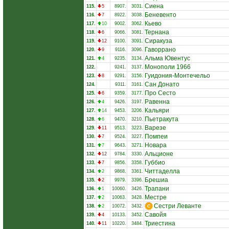
Сиена
115.
5
8907.
3031.
Беневенто
116.
7
8922.
3038.
Кьево
117.
10
9002.
3062.
Тернана
118.
6
9066.
3081.
Сиракуза
119.
12
9100.
3091.
Гаворрано
120.
9
9116.
3096.
Альма Ювентус
121.
4
9235.
3134.
Монополи 1966
122.
9241.
3137.
Гуидония-Монтечельо
123.
8
9291.
3156.
Сан Донато
124.
9311.
3161.
Про Сесто
125.
6
9359.
3177.
Равенна
126.
4
9426.
3197.
Кальяри
127.
14
9453.
3206.
Пьетракута
128.
6
9470.
3210.
Варезе
129.
11
9513.
3223.
Помпеи
130.
7
9524.
3227.
Новара
131.
7
9643.
3271.
Альционе
132.
12
9784.
3330.
Губбио
133.
7
9856.
3358.
Читтаделла
134.
2
9868.
3361.
Брешиа
135.
2
9979.
3396.
Трапани
136.
1
10060.
3426.
Местре
137.
2
10063.
3428.
Сестри Леванте
138.
2
10072.
3432.
Савойя
139.
4
10133.
3452.
Триестина
140.
11
10220.
3484.