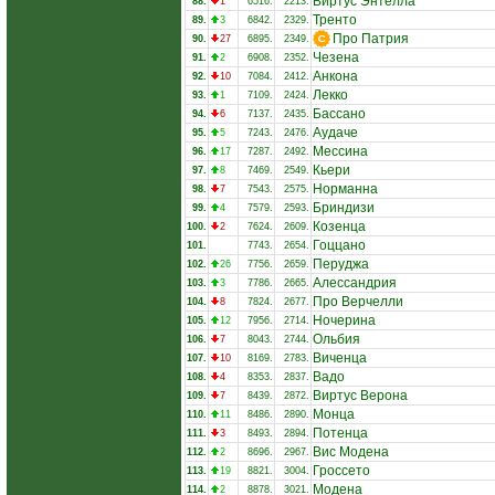
Виртус Энтелла
88.
1
6516.
2213.
Тренто
89.
3
6842.
2329.
Про Патрия
90.
27
6895.
2349.
Чезена
91.
2
6908.
2352.
Анкона
92.
10
7084.
2412.
Лекко
93.
1
7109.
2424.
Бассано
94.
6
7137.
2435.
Аудаче
95.
5
7243.
2476.
Мессина
96.
17
7287.
2492.
Кьери
97.
8
7469.
2549.
Норманна
98.
7
7543.
2575.
Бриндизи
99.
4
7579.
2593.
Козенца
100.
2
7624.
2609.
Гоццано
101.
7743.
2654.
Перуджа
102.
26
7756.
2659.
Алессандрия
103.
3
7786.
2665.
Про Верчелли
104.
8
7824.
2677.
Ночерина
105.
12
7956.
2714.
Ольбия
106.
7
8043.
2744.
Виченца
107.
10
8169.
2783.
Вадо
108.
4
8353.
2837.
Виртус Верона
109.
7
8439.
2872.
Монца
110.
11
8486.
2890.
Потенца
111.
3
8493.
2894.
Вис Модена
112.
2
8696.
2967.
Гроссето
113.
19
8821.
3004.
Модена
114.
2
8878.
3021.