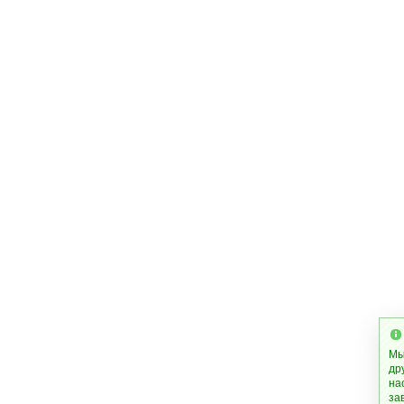
Мы
др
на
за