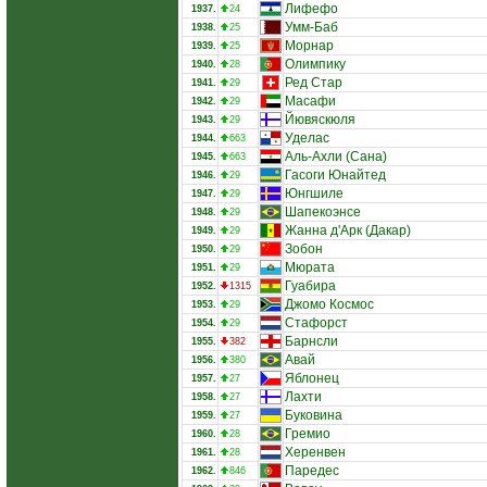
Лифефо
1937.
24
Умм-Баб
1938.
25
Морнар
1939.
25
Олимпику
1940.
28
Ред Стар
1941.
29
Масафи
1942.
29
Йювяскюля
1943.
29
Уделас
1944.
663
Аль-Ахли (Сана)
1945.
663
Гасоги Юнайтед
1946.
29
Юнгшиле
1947.
29
Шапекоэнсе
1948.
29
Жанна д'Арк (Дакар)
1949.
29
Зобон
1950.
29
Мюрата
1951.
29
Гуабира
1952.
1315
Джомо Космос
1953.
29
Стафорст
1954.
29
Барнсли
1955.
382
Авай
1956.
380
Яблонец
1957.
27
Лахти
1958.
27
Буковина
1959.
27
Гремио
1960.
28
Херенвен
1961.
28
Паредес
1962.
846