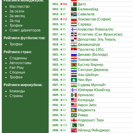
Рейтинги менеджеров:
Дато
1911.
584
Мастерство
Балканабад
1912.
20
За сезон
Сивелеле
1913.
20
За месяц
Локомотив (София)
1914.
216
За год
Сарваш
1915.
20
Трофеи
Коуволан Ялкапалло
1916.
20
Совет директоров
Атлетико (Сан Франсиско)
1917.
20
Рейтинги футболистов:
Депортиво Эль Текаль
1918.
21
Трофеи
Джамшедпур
1919.
21
Пролетер 1951
1920.
23
Рейтинги стран:
Динамо (Вологда)
1921.
23
Стадионы
Локомотива
1922.
23
Автосоставы
Бустер Варнер
1923.
23
Fair Play
Сентрал Джуниор
1924.
24
Сборные
Хан‑Шейхун
1925.
24
Трофеи
Чин Фун
1926.
24
Рейтинги мирокубков:
Судева Мунлайт
1927.
24
Юлёярви Юнайтед
1928.
24
Команды
Ареналес
1929.
24
Страны
Колорадо
1930.
674
Акрон Зипс
1931.
24
Маджента
1932.
24
Ривер
1933.
24
Алдершот Таун
1934.
24
ТВК
1935.
703
Айленд Рейнджерс
1936.
24