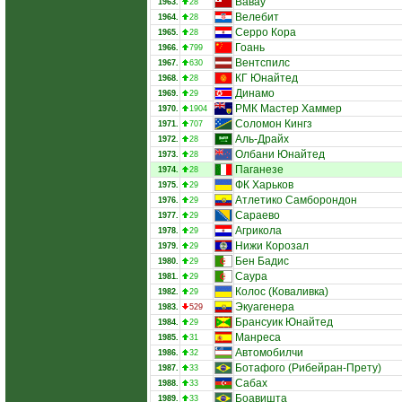
Вавау
1963.
28
Велебит
1964.
28
Серро Кора
1965.
28
Гоань
1966.
799
Вентспилс
1967.
630
КГ Юнайтед
1968.
28
Динамо
1969.
29
РМК Мастер Хаммер
1970.
1904
Соломон Кингз
1971.
707
Аль-Драйх
1972.
28
Олбани Юнайтед
1973.
28
Паганезе
1974.
28
ФК Харьков
1975.
29
Атлетико Самборондон
1976.
29
Сараево
1977.
29
Агрикола
1978.
29
Нижи Корозал
1979.
29
Бен Бадис
1980.
29
Саура
1981.
29
Колос (Коваливка)
1982.
29
Экуагенера
1983.
529
Брансуик Юнайтед
1984.
29
Манреса
1985.
31
Автомобилчи
1986.
32
Ботафого (Рибейран-Прету)
1987.
33
Сабах
1988.
33
Боавишта
1989.
33