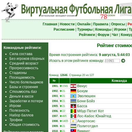
Главная
|
Новости
|
Онлайн
|
Правила
|
Опросы
|
Ре
Расписание
|
Турниры
|
Команды
|
Игроки
|
Т
Рейтинги
|
Форум
|
Чат
|
Конку
Рейтинг стоимо
Командные рейтинги:
Сила состава
Время построения рейтинга:
9 августа, 5:44:03
Без игроков сборных
Искать в этом рейтинге команду:
Средний возраст
Прогрессивность
Стадионы
Команд:
12646
. Страница 20 из 127
Посещаемость
Команда
№
Число болельщиков
Венус
1901.
1541
Базы и строения
Бохум
Стоимость баз
1902.
21
Эволюшен
Деньги в кассе
1903.
21
Заработки и потери
Бони Бойз
1904.
21
Игроки
Басса
1905.
21
Полезность
Мбур Петит Кот
1906.
22
Набор баллов
Лос-Кабос Юнайтед
1907.
495
Трофеи
Анортосис
1908.
1405
Общая стоимость
Политотдел
1909.
21
Викингс
1910.
21