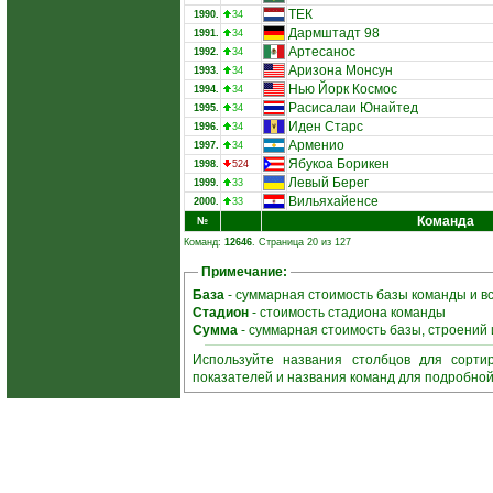
ТЕК
1990.
34
Дармштадт 98
1991.
34
Артесанос
1992.
34
Аризона Монсун
1993.
34
Нью Йорк Космос
1994.
34
Расисалаи Юнайтед
1995.
34
Иден Старс
1996.
34
Арменио
1997.
34
Ябукоа Борикен
1998.
524
Левый Берег
1999.
33
Вильяхайенсе
2000.
33
Команда
№
Команд:
12646
. Страница 20 из 127
Примечание:
База
- суммарная стоимость базы команды и в
Стадион
- стоимость стадиона команды
Сумма
- суммарная стоимость базы, строений
Используйте названия столбцов для сорти
показателей и названия команд для подробно