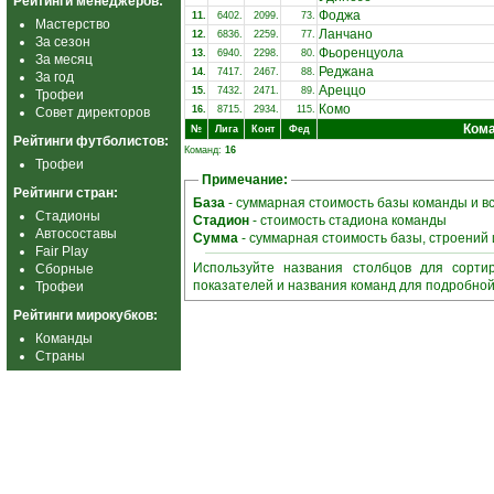
Рейтинги менеджеров:
Фоджа
11.
6402.
2099.
73.
Мастерство
Ланчано
12.
6836.
2259.
77.
За сезон
Фьоренцуола
13.
6940.
2298.
80.
За месяц
Реджана
14.
7417.
2467.
88.
За год
Ареццо
15.
7432.
2471.
89.
Трофеи
Комо
16.
8715.
2934.
115.
Совет директоров
Ком
№
Лига
Конт
Фед
Рейтинги футболистов:
Команд:
16
Трофеи
Примечание:
Рейтинги стран:
База
- суммарная стоимость базы команды и в
Стадионы
Стадион
- стоимость стадиона команды
Автосоставы
Сумма
- суммарная стоимость базы, строений
Fair Play
Используйте названия столбцов для сорти
Сборные
показателей и названия команд для подробно
Трофеи
Рейтинги мирокубков:
Команды
Страны