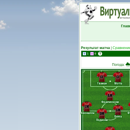
Глав
Результат матча
|
Сравнение
1
0
Погода:
CF
CF
Гваман
Мотта
AM
Франческони
LM
CM
Авоналли
Ф
DM
Вента
Лодиони