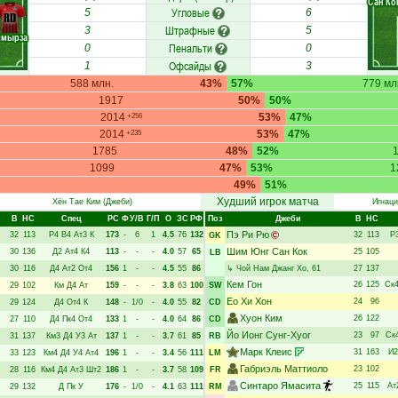
Сан Ко
Угловые
5
6
RD
Штрафные
3
5
лмырза
Пенальти
0
0
Офсайды
1
3
588 млн.
43%
57%
779 мл
1917
50%
50%
2014
53%
47%
+256
2014
53%
47%
+235
1785
48%
52%
1099
47%
53%
1
49%
51%
Худший игрок матча
Хён Тае Ким
(Джеби)
Игнаци
В
НC
Спец
РC
Ф
У/В
Г/П
О
ЗС
РФ
Поз
Джеби
В
НC
Пэ Ри Рю
32
113
Р4
В4
Ат3
К
173
-
6
1
4.5
76
132
32
113
Р
GK
Шим Юнг Сан Кок
30
136
Д2
Ат4
К4
113
-
-
-
4.0
57
65
25
105
LB
30
116
Д4
Ат2
От4
156
1
-
-
4.5
55
86
↳
Чой Нам Джанг Хо
, 61
27
137
Кем Гон
26
125
Ск
29
102
Км
Д4
Ат
159
-
-
-
3.8
63
100
SW
Ео Хи Хон
24
96
29
124
Д4
От4
К
148
-
1/0
-
4.0
55
82
CD
Хуон Ким
26
122
27
110
Д4
Пк4
От4
133
1
-
-
4.0
64
86
CD
Йо Ионг Сунг-Хуог
23
97
Ск
31
137
Км3
Д4
У3
Ат
137
1
-
-
3.7
61
85
RB
Марк Клеис
31
163
И2
33
123
Км4
Д4
У4
Ат4
196
1
-
-
3.4
56
111
LM
Габриэль Маттиоло
23
102
28
116
Км4
Д4
Ат3
Шт2
186
1
-
-
3.7
58
109
FR
Синтаро Ямасита
25
115
Ат
29
132
Д
Пк
У
176
-
1/0
-
4.1
63
111
RM