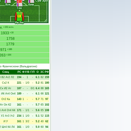
к
Сунг-Хуог
SW
Хон
Ким
Гон
GK
Ри Рю
н.
+191 млн.
1933
+16
1758
1779
1971
+186
263
+164
о Франческони
(Вальдрагоне)
Спец
РC
Ф
У/В
Г/П
О
ЗС
РФ
3
В2
Ат2
Л2
194
-
1
-
6.1
82
159
Ск2
К
221
-
1/0
-
5.2
81
180
Ск
И2
Ат
187
-
-
0/1
6.4
88
165
4
И4
Ат4
Оп4
189
-
-
-
6.1
66
121
От2
Ка
143
1
-
-
5.7
71
97
Ат
Оп
К2
161
-
-
-
5.7
65
102
4
Ат4
От4
К4
171
-
1/1
-
5.6
65
108
У2
Ат3
Уг2
234
1
1/0
-
5.1
52
115
И
У
161
1
3/2
-
5.2
40
62
2
Шт4
К4
Л4
161
-
1/0
-
5.0
60
94