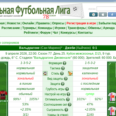
логин
ная
|
Новости
|
Онлайн
|
Правила
|
Опросы
|
Регистрация в игре
|
Забыли па
Расписание
|
Турниры
|
Команды
|
Игроки
|
Трансферы
|
Обмены
|
Аренда
Рейтинги
|
Форум
|
Чат
|
Конкурсы
|
Контакты
 соперников
Вальдрагоне
(Сан-Марино)*
-
Джеби
(Хыйчхон)
0:1
9 апреля 2026, 22:00. Сезон 77. День 25.
Кубок межсезонья, D15
, 9 тур.
дождь, 6° C. Стадион "
Вальдрагоне Джовенале
" (60 000). Зрителей: 60 000. Б
Формация
1-3-5-2
1-5-3-2
Тактика
нормальная
защитная
Стиль
нормальный
катеначчо
Вид защиты
зональный
зональный
Защита
в линию
с последним
Грубость игры
нормальная
нормальная
Настрой на игру
обычный
супер
RM
LM
Оптимальность
99%
105%
101%
92%
1
2
1
2
уссари
Клеис
Соотношение сил
53%
47%
Сыгранность
+2.35%
+2.05%
LB
Удары (в створ)
3(1)
11(6)