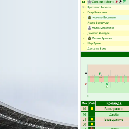
Сельвин Мотта
CF
GK
Кристиано Бизоччи
-
Пьер Раноккини
-
Филиппо Весентини
-
Якопо Венеруцци
-
Марко Маркезини
-
Дамиано Линарди
-
Маттео Тумидеи
-
Шир Бриль
-
Дакпанна Воло
0
Команда
Мин
Соб
19
Вальдрагоне
46
Джеби
51
Вальдрагоне
60