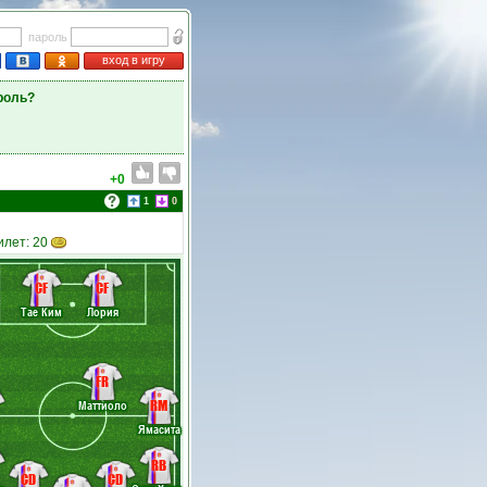
пароль
вход в игру
роль?
+0
1
0
илет: 20
CF
CF
Тае Ким
Лория
FR
RM
Маттиоло
Ямасита
RB
CD
CD