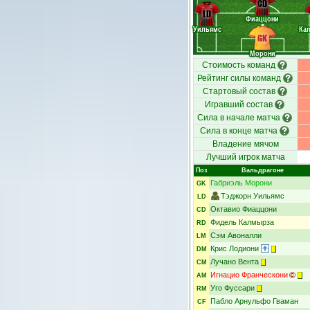
CD
LD
Фиаццони
Уильямс
Ка
GK
Морони
Стоимость команд
Рейтинг силы команд
Стартовый состав
Игравший состав
Сила в начале матча
Сила в конце матча
Владение мячом
Лучший игрок матча
Поз
Вальдрагоне
Габриэль Морони
GK
Тэджорн Уильямс
LD
Октавио Фиаццони
CD
Фидель Калмырза
RD
Сэм Авоналли
LM
Крис Лодиони
DM
Лучано Вента
CM
Игнацио Франческони
AM
Уго Фуссари
RM
Пабло Арнульфо Гваман
CF