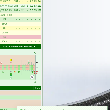
И3
У3
Уг2
136
-
-
-
4.9
69
94
4
У4
Ат
См2
159
-
2/2
1
7.0
83
133
д
У3
Ат3
К3
200
-
2/1
-
5.5
55
108
4
Ат3
П4
Л2
-
-
-
-
-
-
-
И2
-
-
-
-
-
-
-
И
От
-
-
-
-
-
-
-
Оп
-
-
-
-
-
-
-
Ск
От
-
-
-
-
-
-
-
От
-
-
-
-
-
-
-
Ск
И
-
-
-
-
-
-
-
соотношение сил команд
+2
90
Счёт