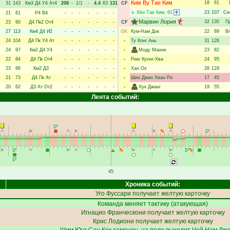
Ким Ву Тае Ким
18
61
31
143
Км3
Д4
У4
Ат4
208
-
1/1
-
4.4
63
131
CF
↳
Хён Тае Ким
, 61
23
107
Ск
21
81
Р4
В4
-
-
-
-
-
-
-
Марвин Лория
32
130
П
23
90
Д4
Пк2
От4
-
-
-
-
-
-
-
CF
27
113
Км4
Д4
И2
-
-
-
-
-
-
-
GK
Кум-Нам Док
22
89
В
24
104
Д4
Пк
У4
Ат
-
-
-
-
-
-
-
-
Ту Конг Ань
31
126
24
97
Км2
Д4
У4
-
-
-
-
-
-
-
-
Моду Манне
23
82
22
84
Д4
Пк
От4
-
-
-
-
-
-
-
-
Рию Куонг-Хва
24
95
23
86
Км2
Д3
-
-
-
-
-
-
-
-
Хан Ох
28
129
21
73
Д4
Пк
Ат
-
-
-
-
-
-
-
-
Шин Джин Хван Ри
17
45
20
62
Д3
Ат
От2
-
-
-
-
-
-
-
-
Хук Джанг
19
55
Лента событий:
45
Хроника событий:
Уго Фуссари
получает желтую карточку
Команда меняет тактику (атакующая)
Игнацио Франческони
получает желтую карточку
Крис Лодиони
получает желтую карточку