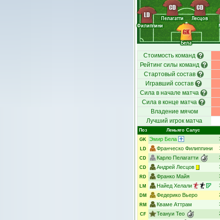
CD
CD
LD
Пелагатти
Лесцов
Филиппини
GK
Бела
Стоимость команд
Рейтинг силы команд
Стартовый состав
Игравший состав
Сила в начале матча
Сила в конце матча
Владение мячом
Лучший игрок матча
Поз
Леньяго Салус
Эмир Бела
GK
Франческо Филиппини
LD
Карло Пелагатти
CD
Андрей Лесцов
CD
Франко Майя
RD
Найед Хелали
LM
Федерико Вьеро
DM
Кваме Аттрам
RM
Теануи Тео
CF