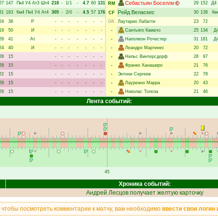
Себастьян Боселли
27
147
Пк4
У4
Ат3
Шт4
218
-
1/1
-
4.7
60
131
29
152
Д4
RM
Рейд Веласкес
31
183
Км4
Пк4
У4
Ат4
305
-
2/0
-
4.5
57
176
30
138
Км
CF
24
38
Р
-
-
-
-
-
-
-
GK
Лаутарио Лабатти
23
72
19
50
И
-
-
-
-
-
-
-
-
Сантьяго Камачо
25
134
Д
28
41
Ат
-
-
-
-
-
-
-
-
Наполеон Рочестер
31
181
Д
24
40
И
-
-
-
-
-
-
-
-
Леандро Мартинес
20
72
28
15
-
-
-
-
-
-
-
-
Нильс Винтерсдорф
28
97
28
15
-
-
-
-
-
-
-
-
Франко Ханаширо
21
76
22
15
-
-
-
-
-
-
-
-
Энтони Сергеев
22
78
28
15
-
-
-
-
-
-
-
-
Лауреано Марра
20
43
28
15
-
-
-
-
-
-
-
-
Николас Толоза
21
46
Лента событий:
45
Хроника событий:
Андрей Лесцов
получает желтую карточку
, чтобы посмотреть комментарии к матчу, вам необходимо
ввести свои логин 