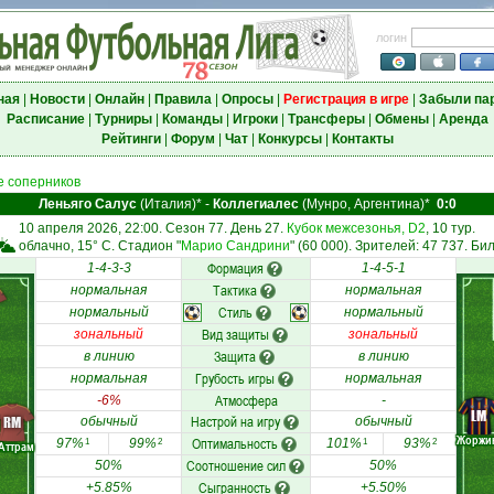
логин
ная
|
Новости
|
Онлайн
|
Правила
|
Опросы
|
Регистрация в игре
|
Забыли па
Расписание
|
Турниры
|
Команды
|
Игроки
|
Трансферы
|
Обмены
|
Аренда
Рейтинги
|
Форум
|
Чат
|
Конкурсы
|
Контакты
 соперников
Леньяго Салус
(Италия)*
-
Коллегиалес
(Мунро, Аргентина)*
0:0
10 апреля 2026, 22:00. Сезон 77. День 27.
Кубок межсезонья, D2
, 10 тур.
облачно, 15° C. Стадион "
Марио Сандрини
" (60 000). Зрителей: 47 737. Би
Формация
1-4-3-3
1-4-5-1
Тактика
нормальная
нормальная
Стиль
нормальный
нормальный
Вид защиты
зональный
зональный
Защита
в линию
в линию
Грубость игры
нормальная
нормальная
Атмосфера
-6%
-
LM
Настрой на игру
RM
обычный
обычный
Жоржи
Оптимальность
97%
99%
101%
93%
1
2
1
2
Аттрам
Соотношение сил
50%
50%
Сыгранность
+5.85%
+5.50%