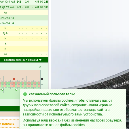
Ат4
От4
Ка4
242
-
1/0
-
4.5
60
146
4
Д4
У4
Ат4
273
-
2/0
-
4.8
60
165
Ат
-
-
-
-
-
-
-
4
И4
Ат4
Л4
-
-
-
-
-
-
-
4
У4
Ат4
П4
-
-
-
-
-
-
-
И
-
-
-
-
-
-
-
Д
Ат
-
-
-
-
-
-
-
И
-
-
-
-
-
-
-
К
-
-
-
-
-
-
-
И
-
-
-
-
-
-
-
Ат
-
-
-
-
-
-
-
соотношение сил команд
+1
Уважаемый пользователь!
Мы используем файлы cookies, чтобы отличать вас от
90
других пользователей сайта, сохранять ваши игровые
Счёт
настройки, правильно отображать страницы сайта в
зависимости от используемого вами устройства.
Используя наш веб-сайт без изменения настроек браузера,
и пароль
.
вы принимаете от нас файлы cookies.