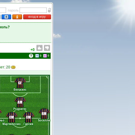
пароль
вход в игру
роль?
+0
0
0
лет: 20
CF
Веласкес
AM
Родригес
RM
CM
CM
ньо
Боселли
Мартинуссио
Гарсия