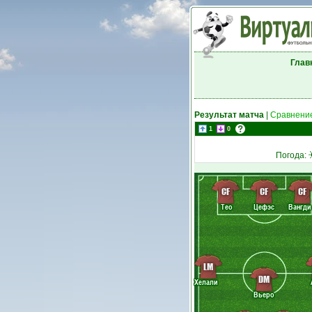
Глав
Результат матча
|
Сравнение
1
0
Погода:
CF
CF
CF
Тео
Цефэс
Вангди
LM
DM
Хелали
Вьеро