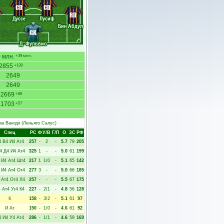
CD
CD
RD
Дуссе
Лусиф
Бин Абдул
GK
Д. Фульвио
 млн.
+39 млн.
2855
+139
2649
2649
2669
+89
1703
+57
а Вангди
(Леньяго Салус)
Спец
РC
Ф
У/В
Г/П
О
ЗС
РФ
4
В4
И4
Ат4
257
-
2
-
5.7
79
205
4
Д4
И4
Ат4
325
1
-
-
5.0
61
199
И4
Ат4
Шт4
217
1
1/0
-
5.1
65
142
И4
Ат4
От4
277
3
-
-
5.0
66
185
Ат4
От4
Л4
257
-
-
-
5.5
67
175
4
Ат4
Уг4
К4
227
-
2/1
-
4.8
56
128
К
158
-
3/2
-
5.1
61
97
И
Ат
150
-
1/0
-
4.6
61
92
4
И4
У4
Ат4
286
-
1/1
-
4.6
59
169