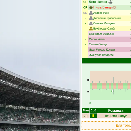
Бето Цефэс
CF
Нима Вангди
CF
GK
Андреа Ригон
-
Джованни Травальини
-
Симоне Маццали
-
Боубакарр Самбу
-
Джанкарло Аццолин
-
Марко Иовин
-
Симоне Чецци
-
Иван Микеле Кьярия
-
Эмануэле Пезарези
0
Команда
Мин
Соб
70
Леньяго Салус
Для того