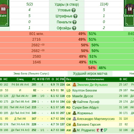
Удары (в створ)
5(2)
11(4)
RD
LD
Угловые
4
5
Майя
Штрафные
Бекхем
5
1
Пенальти
0
0
Офсайды
1
2
801 млн.
49%
51%
840
2716
49%
51%
2682
50%
50%
+33
2682
50%
50%
+33
2580
49%
51%
1646
49%
51%
54%
46%
Худший игрок матча
Эмир Бела
(Леньяго Салус)
Ним
В
НC
Спец
РC
Ф
У/В
Г/П
О
ЗС
РФ
Поз
Коллегиалес
В
НC
Эмилио Ди Фульвио
30
162
Р4
В4
И4
Ат4
285
-
4
-
6.9
78
224
25
147
Р
GK
Коултон Бекхем
19
53
И
82
-
-
-
6.5
61
50
29
167
Км
LD
Мамбе Дуссе
23
128
Д2
Пк4
И4
Ат
189
-
1/0
-
6.1
62
118
29
160
Д4
CD
Хайтем Лусиф
30
175
Д4
Пк4
И4
Ат4
299
1
-
-
6.0
64
194
28
174
Д4
CD
Сукри Бин Абдул
32
161
Пк4
И4
Ат4
См3
215
-
-
-
6.1
67
145
31
146
И4
RD
Жоржиньо
30
185
Д4
Пк4
Ат4
Уг4
340
-
-
-
4.6
60
207
30
171
Д
LM
Алехандро Мартинуссио
21
95
Д
Пк4
И4
167
-
-
-
4.7
62
104
31
116
CM
Багиано Гарсия
30
174
Пк4
У4
Ат4
Л4
228
-
-
-
4.7
59
137
22
82
CM
М. Родригес
28
166
Д4
Пк4
У4
Ат3
252
-
1/1
-
4.7
63
160
32
196
Д
AM