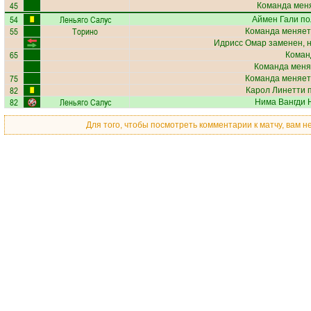
45
Команда меня
54
Леньяго Салус
Аймен Гали
по
55
Торино
Команда меняет
Идрисс Омар
заменен, 
65
Коман
Команда меня
75
Команда меняет
82
Карол Линетти
п
82
Леньяго Салус
Нима Вангди
Н
Для того, чтобы посмотреть комментарии к матчу, вам 