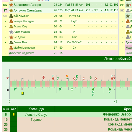
Валентино Лазаро
28
124
Пд3
Г3
И4
Ат4
296
-
-
-
4.3
62
195
Н
RM
CF
Антонио Санабриа
26
125
Пд2
И4
У4
Ат2
213
-
3/0
-
4.8
52
119
ST
GK
А
GK
Юй Хоулинг
26
95
Р
Ат3
К4
-
-
-
-
-
-
-
-
Т
-
Чезаре Касадеи
20
71
Пд
И
-
-
-
-
-
-
-
-
Ф
-
Асане Соу
20
64
Г
-
-
-
-
-
-
-
-
Д
-
Адам Мазина
18
57
И
-
-
-
-
-
-
-
-
Б
-
Че Адамс
19
63
Ка2
-
-
-
-
-
-
-
-
С
-
Денни Ван
24
112
См
От3
Уг2
-
-
-
-
-
-
-
-
Джан
-
Майкл Цеппьери
17
50
Ск
-
-
-
-
-
-
-
-
Марк
-
Джузеппе Ардженто
21
15
-
-
-
-
-
-
-
-
Симо
Лента событий:
0
45
Команда
Хрон
Мин
Соб
6
Леньяго Салус
Федерико Вьеро
15
Торино
Команда меняет
25
Команда меня
35
Команда меняе