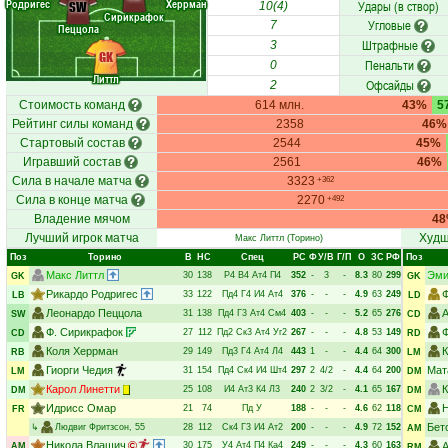
Родригес
Херрман
Удары (в створ)
SW
10(4)
Сирикрафок
Угловые
7
Пеццола
Штрафные
3
GK
Пенальти
0
Литтл
Офсайды
2
Стоимость команд
614 млн.
43%
5
Рейтинг силы команд
2358
46%
Стартовый состав
2544
45%
Игравший состав
2561
46%
Сила в начале матча
3323
+362
Сила в конце матча
2270
+492
Владение мячом
4
Лучший игрок матча
Худш
Макс Литтл
(Торино)
Поз
Торино
В
НC
Спец
РC
Ф
У/В
Г/П
О
ЗС
РФ
Поз
Макс Литтл
Эми
30
138
Р4
В4
Ат4
П4
352
-
3
-
8.3
80
299
GK
GK
Рикардо Родригес
Ф
33
122
Пд4
Г4
И4
Ат4
376
-
-
-
4.9
63
249
LB
LD
Леонардо Пеццола
А
31
138
Пд4
Г3
Ат4
См4
403
-
-
-
5.2
65
276
SW
CD
Ф. Сирикрафок
27
112
Пд2
Ск3
Ат4
Уг2
267
-
-
-
4.8
53
149
CD
RD
Коля Херрман
К
29
149
Пд3
Г4
Ат4
Л4
443
1
-
-
4.4
64
300
RB
LM
Гиорги Чедия
Мат
31
154
Пд4
Ск4
И4
Шт4
297
2
4/2
-
4.4
64
200
LM
DM
Карол Линетти
К
25
108
И4
Ат3
К4
Л3
240
2
3/2
-
4.1
65
167
DM
DM
Идрисс Омар
Н
21
74
Пд
У
188
-
-
-
4.6
62
118
FR
CM
Бет
↳
Людвиг Фритзсон
, 55
28
112
Ск4
Г3
И4
Ат2
200
-
-
-
4.9
72
152
AM
Никола Влашич
30
175
У4
Ат4
П4
Ка4
249
-
-
-
4.3
60
163
А
AM
RM