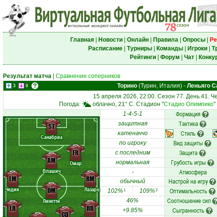
Главная
|
Новости
|
Онлайн
|
Правила
|
Опросы
|
Ре
Расписание
|
Турниры
|
Команды
|
Игроки
|
Т
Рейтинги
|
Форум
|
Чат
|
Конку
Результат матча
|
Сравнение соперников
Торино
(Турин, Италия)
-
Леньяго С
3
0
15 апреля 2026, 22:00. Сезон 77. День 41. 
Погода:
облачно, 21° C. Стадион "
Стадио Олимпико
"
Формация
1-4-5-1
Тактика
защитная
ST
Стиль
катеначчо
Санабриа
Вид защиты
по игроку
FR
Защита
с последним
AM
Грубость игры
нормальная
Омар
Влашич
Атмосфера
-
LM
RM
Настрой на игру
обычный
Чедия
Лазаро
DM
Оптимальность
102%
109%
1
2
Соотношение сил
Линетти
46%
LB
RB
Сыгранность
+9.85%
CD