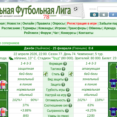
логин
ная
|
Новости
|
Онлайн
|
Правила
|
Опросы
|
Регистрация в игре
|
Забыли па
Расписание
|
Турниры
|
Команды
|
Игроки
|
Трансферы
|
Обмены
|
Аренда
Рейтинги
|
Форум
|
Чат
|
Конкурсы
|
Контакты
 соперников
Джеби
(Хыйчхон)
-
25 февраля
(Пхеньян)
0:4
22 апреля 2026, 22:00. Сезон 77. День 74. Чемпионат, 5 тур.
года:
облачно, 13° C. Стадион "
Труд
" (80 000). Зрителей: 80 000. Билет: 23
Формация
1-4-3-3
1-4-3-3
Тактика
защитная
атакующая
Стиль
бей-беги
бей-беги
м
Вид защиты
зональный
зональный
LW
RW
Защита
в линию
в линию
Чол Ма
Грубость игры
нормальная
нормальная
онг-Хак
Настрой на игру
обычный
обычный
Оптимальность
102%
90%
102%
118%
1
2
1
2
Соотношение сил
37%
63%
Сыгранность
+3.88%
+9.25%
RB
LB
Удары (в створ)
8(6)
12(8)