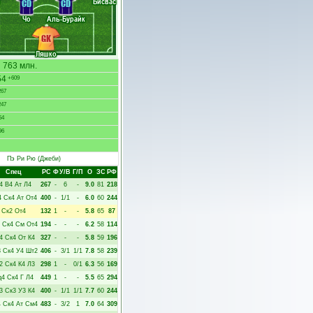
Бисвас
CD
CD
Чо
Аль-Бурайк
GK
Ляшко
763 млн.
54
+609
267
247
54
96
Пэ Ри Рю
(Джеби)
Спец
РC
Ф
У/В
Г/П
О
ЗС
РФ
4
В4
Ат
Л4
267
-
6
-
9.0
81
218
4
Ск4
Ат
От4
400
-
1/1
-
6.0
60
244
Ск2
От4
132
1
-
-
5.8
65
87
Ск4
См
От4
194
-
-
-
6.2
58
114
4
Ск4
От
К4
327
-
-
-
5.8
59
196
3
Ск4
У4
Шт2
406
-
3/1
1/1
7.8
58
239
2
Ск4
К4
Л3
298
1
-
0/1
6.3
56
169
д4
Ск4
Г
Л4
449
1
-
-
5.5
65
294
3
Ск3
У3
К4
400
-
1/1
1/1
7.7
60
244
4
Ск4
Ат
См4
483
-
3/2
1
7.0
64
309