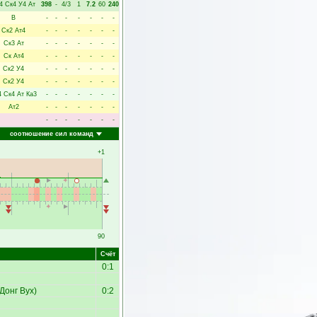
4
Ск4
У4
Ат
398
-
4/3
1
7.2
60
240
В
-
-
-
-
-
-
-
Ск2
Ат4
-
-
-
-
-
-
-
Ск3
Ат
-
-
-
-
-
-
-
Ск
Ат4
-
-
-
-
-
-
-
Ск2
У4
-
-
-
-
-
-
-
Ск2
У4
-
-
-
-
-
-
-
4
Ск4
Ат
Ка3
-
-
-
-
-
-
-
Ат2
-
-
-
-
-
-
-
-
-
-
-
-
-
-
соотношение сил команд
+1
90
Счёт
0:1
Донг Вух
)
0:2