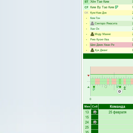
Хён Тае Ким
ST
Ким Ву Тае Ким
CF
GK
Кум-Нам Док
-
Кем Гон
-
Синтаро Ямасита
-
Хан Ох
-
Моду Манне
-
Рию Куонг-Хва
-
Шин Джин Хван Ри
-
Хук Джанг
0
Команда
Мин
Соб
13
25 февраля
15
24
25
35