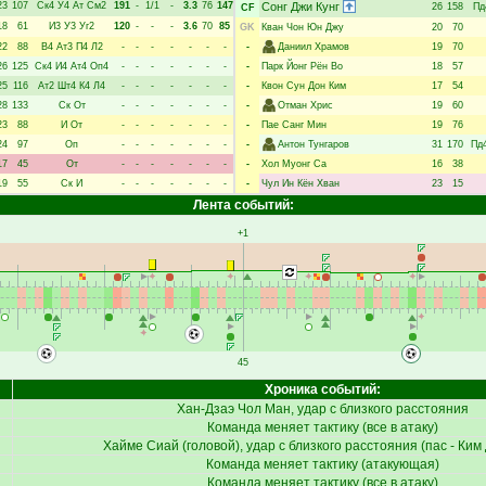
23
107
Ск4
У4
Ат
См2
191
-
1/1
-
3.3
76
147
Сонг Джи Кунг
26
158
Пд
CF
18
61
И3
У3
Уг2
120
-
-
-
3.6
70
85
GK
Кван Чон Юн Джу
20
70
22
88
В4
Ат3
П4
Л2
-
-
-
-
-
-
-
-
Даниил Храмов
19
70
26
125
Ск4
И4
Ат4
Оп4
-
-
-
-
-
-
-
-
Парк Йонг Рён Во
18
57
25
116
Ат2
Шт4
К4
Л4
-
-
-
-
-
-
-
-
Квон Сун Дон Ким
17
54
28
133
Ск
От
-
-
-
-
-
-
-
-
Отман Хрис
19
60
23
88
И
От
-
-
-
-
-
-
-
-
Пае Санг Мин
19
76
24
97
Оп
-
-
-
-
-
-
-
-
Антон Тунгаров
31
170
Пд
17
45
От
-
-
-
-
-
-
-
-
Хол Муонг Са
16
38
19
55
Ск
И
-
-
-
-
-
-
-
-
Чул Ин Кён Хван
23
15
Лента событий:
+1
45
Хроника событий:
Хан-Дзаэ Чол Ман
, удар с близкого расстояния
Команда меняет тактику (все в атаку)
Хайме Сиай
(головой), удар с близкого расстояния (пас -
Ким 
Команда меняет тактику (атакующая)
Команда меняет тактику (все в атаку)