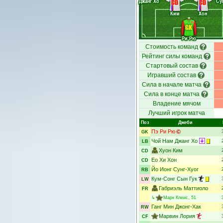
Джанг Хо
Су
CD
CD
Ким
Хон
GK
Ри Рю
Стоимость команд
Рейтинг силы команд
Стартовый состав
Игравший состав
Сила в начале матча
Сила в конце матча
Владение мячом
Лучший игрок матча
Поз
Джеби
Пэ Ри Рю
GK
Чой Нам Джанг Хо
LB
Хуон Ким
CD
Ео Хи Хон
CD
Йо Ионг Сунг-Хуог
RB
Кум-Сонг Сын Гук
LW
Габриэль Маттиоло
FR
↳
Марк Клеис
, 51
Ганг Мин Джонг-Хак
RW
Марвин Лория
CF