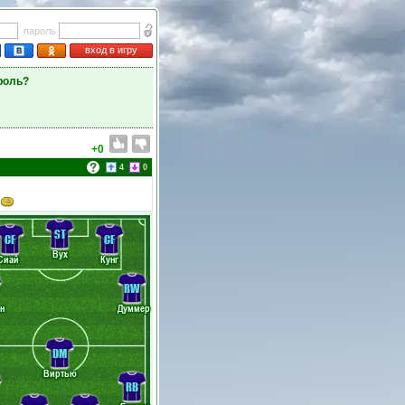
пароль
вход в игру
роль?
+0
4
0
ST
CF
CF
Вух
Сиай
Кунг
RW
н
Думмер
DM
Виртью
RB