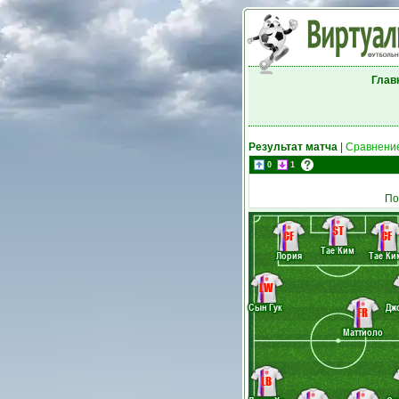
Глав
Результат матча
|
Сравнение
0
1
По
ST
CF
CF
Тае Ким
Лория
Тае Ки
LW
Сын Гук
Дж
FR
Маттиоло
LB