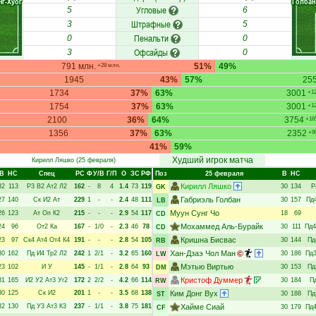
нг-Хуог
Голбан
Угловые
5
6
Штрафные
3
5
Пенальти
0
0
Офсайды
3
0
791 млн.
51%
49%
+28 млн.
1945
43%
57%
25
1734
37%
63%
3001
+1
1754
37%
63%
3001
+1
2100
36%
64%
3754
+16
1356
37%
63%
2352
+9
41%
59%
Худший игрок матча
Кирилл Ляшко
(25 февраля)
В
НC
Спец
РC
Ф
У/В
Г/П
О
ЗС
РФ
Поз
25 февраля
В
НC
Кирилл Ляшко
32
113
Р3
В2
Ат2
Л2
162
-
8
4
1.4
73
119
30
134
Р
GK
Габриэль Голбан
27
140
Ск
И2
Ат
229
1
-
-
2.4
48
111
30
157
Пд
LB
Муун Сунг Чо
26
123
Ат
Оп
К2
215
-
-
-
2.9
54
117
18
69
CD
Мохаммед Аль-Бурайк
24
96
От2
Ка
167
-
1/0
-
2.3
46
78
30
111
Пд4
CD
Кришна Бисвас
23
97
Ск4
Ат4
От4
К4
191
-
-
-
2.8
54
105
30
144
Пд
RB
Хан-Дзаэ Чол Ман
30
162
Пд
И4
Тр2
Л2
242
1
2/1
-
3.2
65
160
30
186
Пд
LW
Мэтью Виртью
23
102
И
У
145
-
1/1
-
2.8
64
93
30
153
Пд
DM
Кристоф Думмер
31
165
И2
У2
Ат3
Уг2
172
2
2/2
-
4.2
66
114
30
184
П
RW
30
125
Ск
И2
201
1
-
-
3.5
68
138
Ким Донг Вух
30
188
Пд
ST
32
130
Пд
У3
Ат3
К3
237
-
1/1
-
3.8
75
181
Хайме Сиай
30
179
Пд
CF