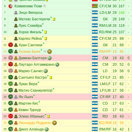
Комикпиме Поки
CF
/
CM
30
167
-
6
Энцо Фигероа
LD
/
LM
29
168
-
7
Матиас Бастереча
GK
28
149
-
8
Луис Секейра
RM
/
LM
26
119
-
9
Хорхе Фигаль
RD
/
RM
25
107
-
10
Карлос Рейна
CF
/
CM
25
89
-
11
Хуан Сантини
GK
21
68
-
12
Хулиан Брея
RM
/
RF
19
85
-
13
Дамиан Балторе
CM
19
43
0
14
Лаутаро Алтамирано
CM
20
52
0
15
Марио Санчес
LD
19
56
0
16
Сантьяго Кастро
CF
/
LF
21
85
-
17
Лукас Вера
LM
/
LF
17
62
-
18
Матео Сканкалепор
LF
/
LM
17
56
-
19
Ян Лынч
CF
/
RF
17
40
-
20
Мартин Кис
CD
17
63
-
21
Кевин Турнур
CD
17
61
-
22
Элиас Ибаньес
RD
18
43
-
23
Леонардо Родригес
RD
/
RM
18
56
-
24
Диего Алленде
RM
/
RF
16
42
1
25