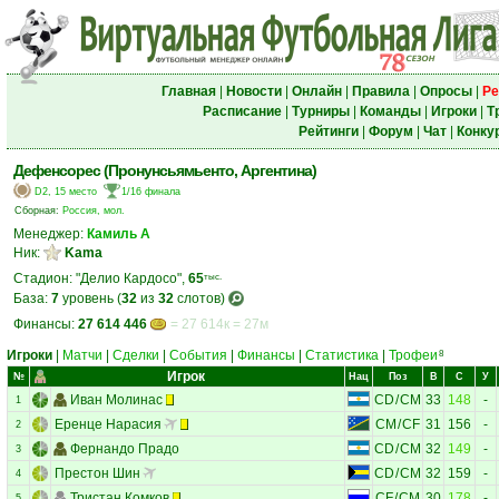
Главная
|
Новости
|
Онлайн
|
Правила
|
Опросы
|
Ре
Расписание
|
Турниры
|
Команды
|
Игроки
|
Т
Рейтинги
|
Форум
|
Чат
|
Конку
Дефенсорес (Пронунсьямьенто, Аргентина)
D2, 15 место
1/16 финала
Сборная:
Россия, мол.
Менеджер:
Камиль А
Ник:
Kama
Стадион: "Делио Кардосо",
65
тыс.
База:
7
уровень (
32
из
32
слотов)
Финансы:
27 614 446
= 27 614к = 27м
Игроки
|
Матчи
|
Сделки
|
События
|
Финансы
|
Статистика
|
Трофеи
8
Игрок
№
Нац
Поз
В
С
У
Иван Молинас
CD
/
CM
33
148
-
1
Еренце Нарасия
CM
/
CF
31
156
-
2
Фернандо Прадо
CD
/
CM
32
149
-
3
Престон Шин
CD
/
CM
32
159
-
4
Тристан Комков
CF
/
CM
30
178
-
5