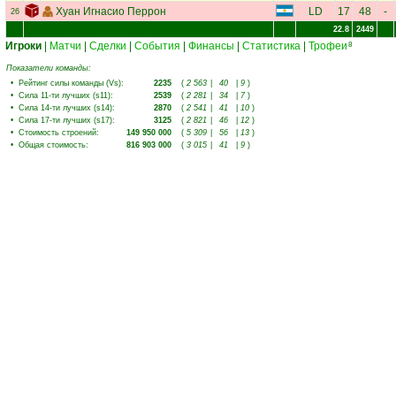
Хуан Игнасио Перрон
LD
17
48
-
26
22.8
2449
Игроки
|
Матчи
|
Сделки
|
События
|
Финансы
|
Статистика
|
Трофеи
8
Показатели команды:
•
Рейтинг силы команды (Vs)
:
2235
(
2 563
|
40
|
9
)
•
Сила 11-ти лучших (s11)
:
2539
(
2 281
|
34
|
7
)
•
Сила 14-ти лучших (s14)
:
2870
(
2 541
|
41
|
10
)
•
Сила 17-ти лучших (s17)
:
3125
(
2 821
|
46
|
12
)
•
Стоимость строений
:
149 950 000
(
5 309
|
56
|
13
)
•
Общая стоимость
:
816 903 000
(
3 015
|
41
|
9
)