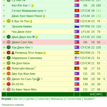
Су Хие Ок
RD
/
RM
31
127
-
5
Кил Юн Хак
GK
29
185
-
6
Сеткул Мамараим уулу
CF
/
CM
28
161
-
7
Джае Хунг Кванг Рионг
LF
/
LM
24
132
-
8
Е Вун Ти Пон
CD
/
CM
23
76
-
9
Эразем Ажман
RF
/
RM
24
110
-
10
Чха Джае Хонг
LF
/
LM
24
79
-
11
Джок Джун Кун
LF
/
LM
23
116
-
12
Джанг Санг Хва
GK
19
58
-
13
Хак Джон Хёк
CF
/
CM
22
105
-
14
Ричмонд Тете Анкра
RD
/
RM
21
73
-
15
Абдиришах Саиномаа
CD
/
CM
21
81
-
16
Фи Донг Кеон
CD
/
CM
21
83
-
17
Робитайл Масин
GK
17
52
-
18
Джу-Хук Жан Ким
CD
20
70
-
19
Джонг-Хо Сын Гук
RM
19
58
0
20
Йо Ю Ри
CM
16
39
-
21
Ко Квин Чжон Мён
CD
17
48
-
22
23.8
2371
Игроки
|
Матчи
|
Сделки
|
События
|
Финансы
|
Статистика
|
Трофеи
7
Показатели команды: