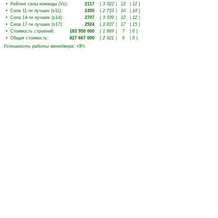
•
Рейтинг силы команды (Vs)
:
2117
(
3 322
|
12
|
12
)
•
Сила 11-ти лучших (s11)
:
2450
(
2 733
|
10
|
10
)
•
Сила 14-ти лучших (s14)
:
2707
(
3 339
|
12
|
12
)
•
Сила 17-ти лучших (s17)
:
2924
(
3 837
|
17
|
15
)
•
Стоимость строений
:
183 950 000
(
1 969
|
7
|
6
)
•
Общая стоимость
:
827 667 000
(
2 921
|
9
|
8
)
Успешность работы менеджера
:
+3
%