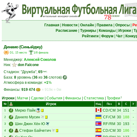
Главная
|
Новости
|
Онлайн
|
Правила
|
Опросы
|
Ре
Расписание
|
Турниры
|
Команды
|
Игроки
|
Т
Рейтинги
|
Форум
|
Чат
|
Конку
Динамо (Синыйджу)
D1, 15 место
1/8 финала
Менеджер:
Алексей Соколов
Ник:
don Falcone
Стадион: "Дружба",
65
тыс.
База:
8
уровень (
36
из
36
слотов)
Атмосфера в команде:
+1
%
Финансы:
919 474
= 919к = 0м
Игроки
|
Матчи
|
Сделки
|
События
|
Финансы
|
Статистика
|
Трофеи
7
Игрок
№
Нац
Поз
В
С
У
Мирко Пайк
CD
/
CM
34
151
-
1
Данило Мусин
CF
/
CM
30
188
-
2
Шин Джин Хён Ю
RF
/
RM
30
193
-
3
Стефан Байчетич
CD
/
CM
30
186
-
4