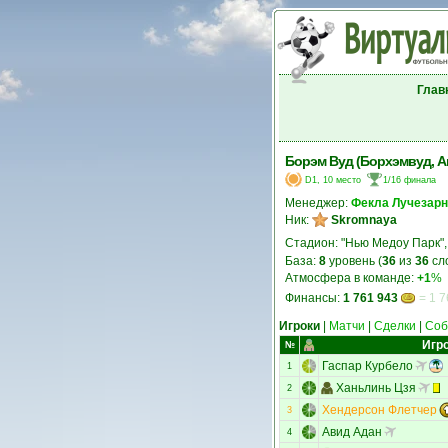
Глав
Борэм Вуд (Борхэмвуд, А
D1, 10 место
1/16 финала
Менеджер:
Фекла Лучезар
Ник:
Skromnaya
Стадион: "Нью Медоу Парк"
База:
8
уровень (
36
из
36
сл
Атмосфера в команде:
+1
%
Финансы:
1 761 943
= 1 7
Игроки
|
Матчи
|
Сделки
|
Соб
Игр
№
Гаспар Курбело
1
Ханьлинь Цзя
2
Хендерсон Флетчер
3
Авид Адан
4