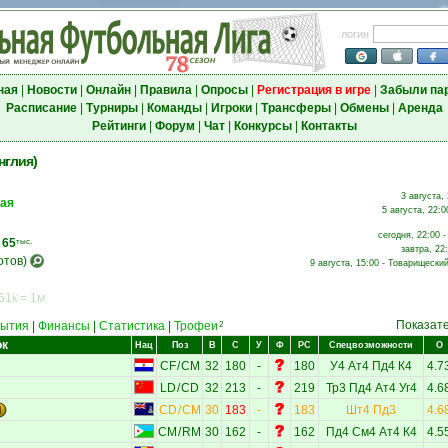
логин
ная
|
Новости
|
Онлайн
|
Правила
|
Опросы
|
Регистрация в игре
|
Забыли па
Расписание
|
Турниры
|
Команды
|
Игроки
|
Трансферы
|
Обмены
|
Аренда
Рейтинги
|
Форум
|
Чат
|
Конкурсы
|
Контакты
нглия)
3 августа,
ная
5 августа, 22:0
сегодня, 22:00 
,
65
тыс.
завтра, 22
отов)
9 августа, 15:00 - Товарищеский
61к = 1м
Показат
ытия
|
Финансы
|
Статистика
|
Трофеи
2
ок
Нац
Поз
В
С
У
Ф
РС
Спецвозможности
О
CF
/
CM
32
180
-
180
У4
Ат4
Пд4
К4
4.7
LD
/
CD
32
213
-
219
Тр3
Пд4
Ат4
Уг4
4.6
CD
/
CM
30
183
-
183
Шт4
Пд3
4.6
CM
/
RM
30
162
-
162
Пд4
См4
Ат4
К4
4.5