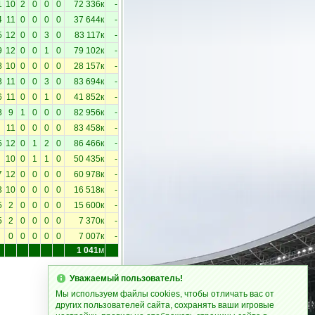
1
10
2
0
0
0
72 336к
-
4
11
0
0
0
0
37 644к
-
5
12
0
0
3
0
83 117к
-
9
12
0
0
1
0
79 102к
-
8
10
0
0
0
0
28 157к
-
3
11
0
0
3
0
83 694к
-
6
11
0
0
1
0
41 852к
-
3
9
1
0
0
0
82 956к
-
11
0
0
0
0
83 458к
-
5
12
0
1
2
0
86 466к
-
10
0
1
1
0
50 435к
-
7
12
0
0
0
0
60 978к
-
3
10
0
0
0
0
16 518к
-
5
2
0
0
0
0
15 600к
-
5
2
0
0
0
0
7 370к
-
0
0
0
0
0
7 007к
-
1 041
м
Уважаемый пользователь!
Мы используем файлы cookies, чтобы отличать вас от
других пользователей сайта, сохранять ваши игровые