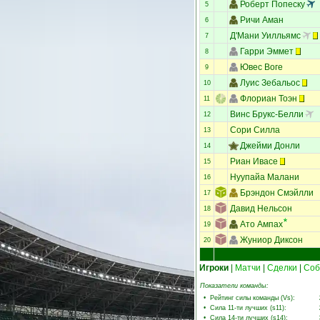
Роберт Попеску
5
Ричи Аман
6
Д'Мани Уилльямс
7
Гарри Эммет
8
Ювес Воге
9
Луис Зебальос
10
Флориан Тоэн
11
Винс Брукс-Белли
12
Сори Силла
13
Джейми Донли
14
Риан Ивасе
15
Нуупайа Малани
16
Брэндон Смэйлли
17
Давид Нельсон
18
Ато Ампах
19
Жуниор Диксон
20
Игроки
|
Матчи
|
Сделки
|
Соб
Показатели команды:
•
Рейтинг силы команды (Vs)
:
•
Сила 11-ти лучших (s11)
:
•
Сила 14-ти лучших (s14)
: