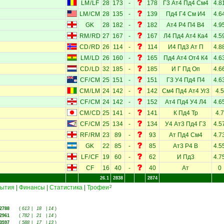
LM
/
LF
28
173
-
178
Г3
Ат4
Пд4
См4
4.8
LM
/
CM
28
135
-
139
Пд4
Г4
См
И4
4.6
GK
28
182
-
182
Ат4
Р4
П4
В4
4.9
RM
/
RD
27
167
-
167
Л4
Пд4
Ат4
Ка4
4.5
CD
/
RD
26
114
-
114
И4
Пд3
Ат
П
4.8
LM
/
LD
26
160
-
165
Пд4
Ат4
От4
К4
4.6
CD
/
LD
32
185
-
185
И
Г
Пд
Оп
4.6
CF
/
CM
25
151
-
151
Г3
У4
Пд4
П4
4.6
CM
/
LM
24
142
-
142
См4
Пд4
Ат4
Уг3
4.5
CF
/
CM
24
142
-
152
Ат4
Пд4
У4
Л4
4.6
CM
/
CD
25
141
-
141
К
Пд4
Тр
4.7
CF
/
CM
25
134
-
134
У4
Ат3
Пд4
Г3
4.5
RF
/
RM
23
89
-
93
Ат
Пд4
См4
4.7
GK
22
85
-
85
Ат3
Р4
В
4.5
LF
/
CF
19
60
-
62
И
Пд3
4.7
CF
16
40
-
40
Ат
0
26.1
2838
2874
ытия
|
Финансы
|
Статистика
|
Трофеи
2
2788
(
613
|
18
|
14
)
2961
(
782
|
21
|
14
)
3597
(
588
|
17
|
13
)