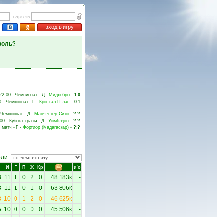
пароль
вход в игру
роль?
 22:00 - Чемпионат - Д -
Мидлсбро
-
1:0
0 - Чемпионат - Г -
Кристал Пэлас
-
0:1
- Чемпионат - Д -
Манчестер Сити
-
?:?
:00 - Кубок страны - Д -
Уимблдон
-
?:?
 матч - Г -
Фортиор (Мадагаскар)
-
?:?
ели:
И
Г
П
Ж
Кр
и/о
3
11
1
0
2
0
48 183к
-
8
11
1
0
1
0
63 806к
-
8
10
0
1
2
0
46 625к
-
5
10
0
0
0
0
45 506к
-