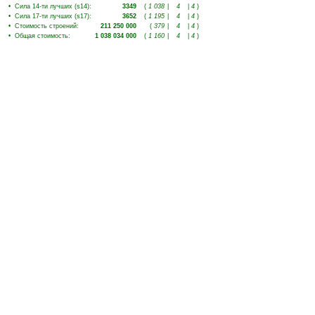
•
Сила 14-ти лучших (s14)
:
3349
(
1 038
|
4
|
4
)
•
Сила 17-ти лучших (s17)
:
3652
(
1 195
|
4
|
4
)
•
Стоимость строений
:
211 250 000
(
379
|
4
|
4
)
•
Общая стоимость
:
1 038 034 000
(
1 160
|
4
|
4
)