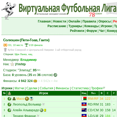
Главная
|
Новости
|
Онлайн
|
Правила
|
Опросы
|
Ре
Расписание
|
Турниры
|
Команды
|
Игроки
|
Т
Рейтинги
|
Форум
|
Чат
|
Конку
Солюшен (Пети-Гоав, Гаити)
D1, 10 место
1/16 финала
Кубок Северной и Центральной Америки
:
1-ый отборочный раунд
Сборная:
Шри Ланка, нац.
Менеджер:
Владимир
Ник:
jYmhtp
Стадион: "Элипад",
95
тыс.
База:
8
уровень (
35
из
36
слотов)
Финансы:
4 942 324
= 4 942к = 4м
Игроки
|
Матчи
|
Сделки
|
События
|
Финансы
|
Статистика
|
Трофеи
27
Игрок
№
Нац
Поз
В
С
У
Масо
RM
/
RF
34
122
-
1
Леопольд Вольмар
RD
/
RM
31
183
-
2
Алейн Альварадо
CD
/
CM
30
158
14
3
Теодор Франци
LD
/
LM
29
184
-
4