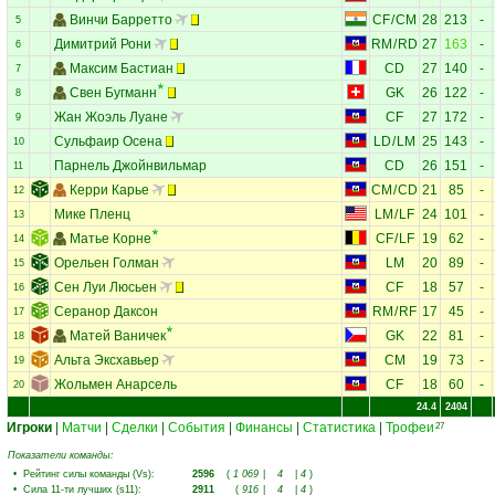
Винчи Барретто
CF
/
CM
28
213
-
5
Димитрий Рони
RM
/
RD
27
163
-
6
Максим Бастиан
CD
27
140
-
7
Свен Бугманн
GK
26
122
-
8
Жан Жоэль Луане
CF
27
172
-
9
Сульфаир Осена
LD
/
LM
25
143
-
10
Парнель Джойнвильмар
CD
26
151
-
11
Керри Карье
CM
/
CD
21
85
-
12
Мике Пленц
LM
/
LF
24
101
-
13
Матье Корне
CF
/
LF
19
62
-
14
Орельен Голман
LM
20
89
-
15
Сен Луи Люсьен
CF
18
57
-
16
Серанор Даксон
RM
/
RF
17
45
-
17
Матей Ваничек
GK
22
81
-
18
Альта Эксхавьер
CM
19
73
-
19
Жольмен Анарсель
CF
18
60
-
20
24.4
2404
Игроки
|
Матчи
|
Сделки
|
События
|
Финансы
|
Статистика
|
Трофеи
27
Показатели команды:
•
Рейтинг силы команды (Vs)
:
2596
(
1 069
|
4
|
4
)
•
Сила 11-ти лучших (s11)
:
2911
(
916
|
4
|
4
)