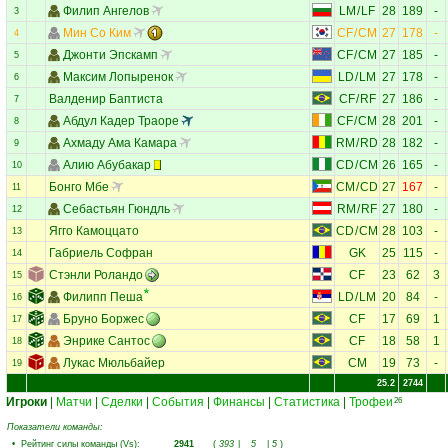
Филип Ангелов
LM
/
LF
28
189
-
3
Мин Со Ким
CF
/
CM
27
178
-
4
Джонти Эпскамп
CF
/
CM
27
185
-
5
Максим Лопыренок
LD
/
LM
27
178
-
6
Валденир Баптиста
CF
/
RF
27
186
-
7
Абдул Кадер Траоре
CF
/
CM
28
201
-
8
Ахмаду Ама Камара
RM
/
RD
28
182
-
9
Алию Абубакар
CD
/
CM
26
165
-
10
Бонго Мбе
CM
/
CD
27
167
-
11
Себастьян Гюндль
RM
/
RF
27
180
-
12
Ягго Камоццато
CD
/
CM
28
103
-
13
Габриель Софран
GK
25
115
-
14
Стэнли Роландо
CF
23
62
3
15
Филипп Пеша
LD
/
LM
20
84
-
16
Бруно Боржес
CF
17
69
1
17
Энрике Сантос
CF
18
58
1
18
Лукас Мюльбайер
CM
19
73
-
19
25.2
2744
Игроки
|
Матчи
|
Сделки
|
События
|
Финансы
|
Статистика
|
Трофеи
26
Показатели команды:
•
Рейтинг силы команды (Vs)
:
2941
(
393
|
5
|
5
)