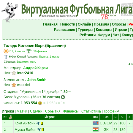
Главная
|
Новости
|
Онлайн
|
Правила
|
Опросы
|
Ре
Расписание
|
Турниры
|
Команды
|
Игроки
|
Т
Рейтинги
|
Форум
|
Чат
|
Конку
Толедо Колония Ворк (Бразилия)
D1, 7 место
1/16 финала
Кубок Южной Америки
:
Группа, 1 место
Сборная:
Бразилия, мол.
4 а
Менеджер:
Андрей Карач
Ник:
Inter2410
Заместитель:
John Smith
Ник:
meedel
Стадион: "Муниципал 14 декабря",
80
тыс.
База:
8
уровень (
36
из
36
слотов)
Финансы:
1 953 554
= 1 953к = 1м
Игроки
|
Матчи
|
Сделки
|
События
|
Финансы
|
Статистика
|
Трофеи
26
Игрок
№
Нац
Поз
В
С
У
Кока Антони
CD
/
CM
29
180
-
1
Мусса Бабен
GK
28
189
-
2