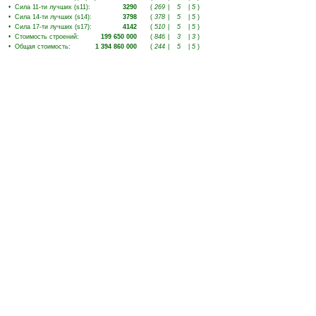
•
Сила 11-ти лучших (s11)
:
3290
(
269
|
5
|
5
)
•
Сила 14-ти лучших (s14)
:
3798
(
378
|
5
|
5
)
•
Сила 17-ти лучших (s17)
:
4142
(
510
|
5
|
5
)
•
Стоимость строений
:
199 650 000
(
846
|
3
|
3
)
•
Общая стоимость
:
1 394 860 000
(
244
|
5
|
5
)