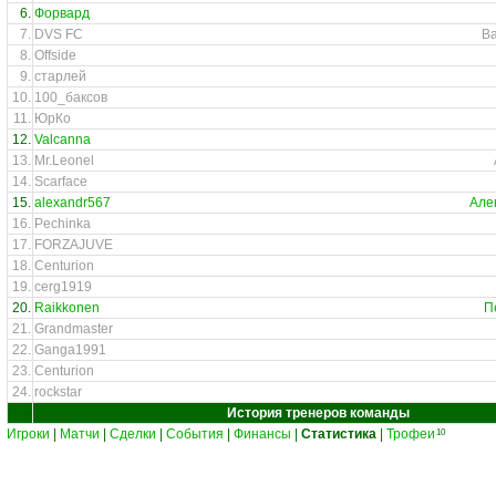
6.
Форвард
7.
DVS FC
В
8.
Offside
9.
старлей
10.
100_баксов
11.
ЮрКо
12.
Valcanna
13.
Mr.Leonel
14.
Scarface
15.
alexandr567
Але
16.
Pechinka
17.
FORZAJUVE
18.
Centurion
19.
cerg1919
20.
Raikkonen
П
21.
Grandmaster
22.
Ganga1991
23.
Centurion
24.
rockstar
История тренеров команды
Игроки
|
Матчи
|
Сделки
|
События
|
Финансы
|
Статистика
|
Трофеи
10