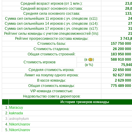
Средний возраст игроков (от 1 млн.)
:
23,
Средний возраст основного состава
:
28,
Средняя сила основного состава
:
133
Сумма сил сильнейших 11 игроков с уч. спецвозм. (s11)
:
2
Сумма сил сильнейших 14 игроков с уч. спецвозм. (s14)
:
2
Сумма сил сильнейших 17 игроков с уч. спецвозм. (s17)
:
3
Рейтинг силы команды с учетом спецвозможностей (Vs)
:
2
Рейтинг прогрессивности состава команды
:
3 743,
Стоимость базы
:
157 750 000
Стоимость стадиона
:
26 200 000
Общая стоимость строений
:
183 950 000
(в
)
588 910 000
Стоимость игроков
(в %)
75,94
Средняя стоимость игрока
:
22 650 000
Лимит на покупку одного игрока
:
92 627 000
В кассе команды
:
2 629 000
Общая стоимость команды
:
775 489 000
VIP-команда стоимостью:
Недовольство совета директоров:
История тренеров команды
1.
Maracuy
2.
kaknada
3.
astrophytum
4.
NikonUvarov
5.
NikonUvarov