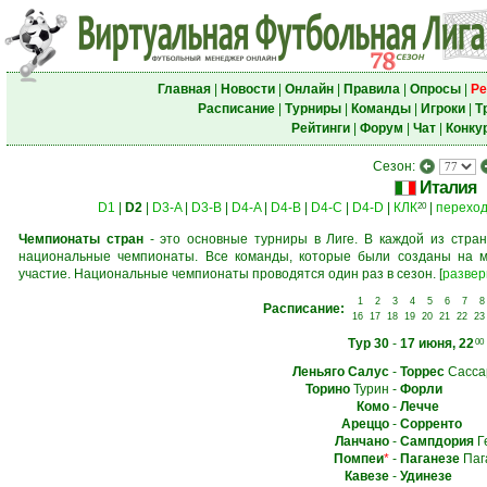
Главная
|
Новости
|
Онлайн
|
Правила
|
Опросы
|
Ре
Расписание
|
Турниры
|
Команды
|
Игроки
|
Т
Рейтинги
|
Форум
|
Чат
|
Конку
Сезон:
Италия
D1
|
D2
|
D3-A
|
D3-B
|
D4-A
|
D4-B
|
D4-C
|
D4-D
|
КЛК
|
перехо
20
Чемпионаты стран
- это основные турниры в Лиге. В каждой из стран
национальные чемпионаты. Все команды, которые были созданы на м
участие. Национальные чемпионаты проводятся один раз в сезон.
[
развер
1
2
3
4
5
6
7
8
Расписание:
16
17
18
19
20
21
22
23
Тур 30
-
17 июня, 22
00
Леньяго Салус
-
Торрес
Сасса
Торино
Турин
-
Форли
Комо
-
Лечче
Ареццо
-
Сорренто
Ланчано
-
Сампдория
Г
Помпеи
*
-
Паганезе
Паг
Кавезе
-
Удинезе