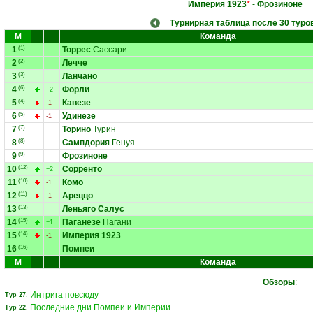
Империя 1923
*
-
Фрозиноне
Турнирная таблица после 30 туро
М
Команда
1
(1)
Торрес
Сассари
2
(2)
Лечче
3
(3)
Ланчано
4
(6)
Форли
+2
5
(4)
Кавезе
-1
6
(5)
Удинезе
-1
7
(7)
Торино
Турин
8
(8)
Сампдория
Генуя
9
(9)
Фрозиноне
10
(12)
Сорренто
+2
11
(10)
Комо
-1
12
(11)
Ареццо
-1
13
(13)
Леньяго Салус
14
(15)
Паганезе
Пагани
+1
15
(14)
Империя 1923
-1
16
(16)
Помпеи
М
Команда
Обзоры
:
Интрига повсюду
Тур 27
.
Последние дни Помпеи и Империи
Тур 22
.