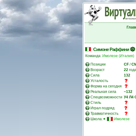
Глав
Симоне Раффини
Команда:
Имолезе (Италия)
Позиции
CF
/
C
Возраст
22
год
Сила
132
Усталость
Форма на сегодня
Реальная сила
~132
Спецвозможности
У4
Л4
Стиль
Играл подряд
Травматичность
Школа:
Имолезе