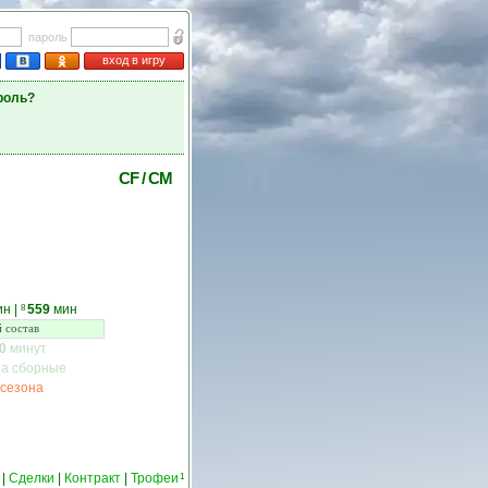
пароль
вход в игру
роль?
CF
/
CM
ин
|
559
мин
8
 состав
0
минут
за сборные
 сезона
|
Сделки
|
Контракт
|
Трофеи
1