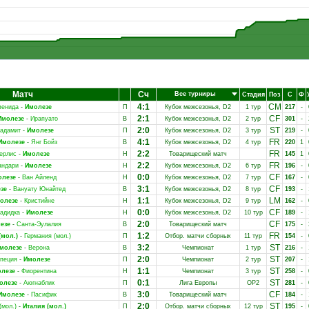
Матч
Сч
Все турниры
Стадия
Поз
С
Ф
4:1
CM
венида
-
Имолезе
П
Кубок межсезонья, D2
1 тур
217
-
2:1
CF
Имолезе
-
Ирапуато
В
Кубок межсезонья, D2
2 тур
301
-
2:0
ST
адамит
-
Имолезе
П
Кубок межсезонья, D2
3 тур
219
-
4:1
FR
Имолезе
-
Янг Бойз
В
Кубок межсезонья, D2
4 тур
220
1
2:2
FR
ерлис
-
Имолезе
Н
Товарищеский матч
145
1
2:2
FR
андари
-
Имолезе
Н
Кубок межсезонья, D2
6 тур
196
-
0:0
CF
олезе
-
Ван Айленд
Н
Кубок межсезонья, D2
7 тур
167
-
3:1
CF
зе
-
Вануату Юнайтед
В
Кубок межсезонья, D2
8 тур
193
-
1:1
LM
олезе
-
Кристийне
Н
Кубок межсезонья, D2
9 тур
162
-
0:0
CF
адидка
-
Имолезе
Н
Кубок межсезонья, D2
10 тур
189
-
2:0
CF
езе
-
Санта-Эулалия
В
Товарищеский матч
175
-
1:2
FR
(мол.)
-
Германия (мол.)
П
Отбор. матчи сборных
11 тур
154
-
3:2
ST
молезе
-
Верона
В
Чемпионат
1 тур
216
-
2:0
ST
пеция
-
Имолезе
П
Чемпионат
2 тур
207
-
1:1
ST
лезе
-
Фиорентина
Н
Чемпионат
3 тур
258
-
0:1
ST
олезе
-
Аюгнаблик
П
Лига Европы
ОР2
281
-
3:0
CF
Имолезе
-
Пасифик
В
Товарищеский матч
184
-
2:0
ST
(мол.)
-
Италия (мол.)
П
Отбор. матчи сборных
12 тур
195
-