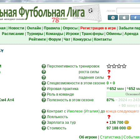
логин
ная
|
Новости
|
Онлайн
|
Правила
|
Опросы
|
Регистрация в игре
|
Забыли па
Расписание
|
Турниры
|
Команды
|
Игроки
|
Трансферы
|
Обмены
|
Аренда
Рейтинги
|
Форум
|
Чат
|
Конкурсы
|
Контакты
M
Перспективность
тренировок
а
роста силы
падения силы
Спецвозможности в этом сезоне
0
+
0
Игровая практика
652
мин
|
652
м
10
9
Роль в команде
Основной
См4
Ат4
Полезность в этом сезоне
87%
=
2024
из
243
+
90
минут 
Контракт с
Имолезе (Италия)
до
конца следующего
Лояльность
Зарплата за тур
136 700
Стоимость
97 188 000
Об игроке
|
Статистика
|
События