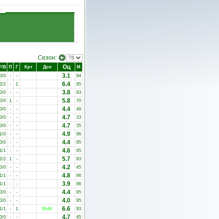
Сезон:
Оц
У/В
П
Г
Крт
Доп
М
3.1
0/0
-
-
94
6.4
2/2
-
1
95
3.8
0/0
-
-
93
5.8
0/0
1
-
70
4.4
0/0
-
-
49
4.7
0/0
-
-
33
4.7
0/0
-
-
35
4.9
1/0
-
-
96
4.4
0/0
-
-
95
4.6
1/1
-
-
95
5.7
2/2
1
-
93
4.2
0/0
-
-
45
4.8
1/1
-
-
96
3.9
1/1
-
-
96
4.4
0/0
-
-
95
4.0
0/0
-
-
95
6.6
1/1
-
1
MoM
93
4.7
0/0
-
-
45